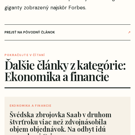
giganty
zobrazený najskôr
Forbes
.
PREJSŤ NA PÔVODNÝ ČLÁNOK
↗
POKRAČUJTE V ČÍTANÍ
Ďalšie články z kategórie:
Ekonomika a financie
EKONOMIKA A FINANCIE
Švédska zbrojovka Saab v druhom
štvrťroku viac než zdvojnásobila
objem objednávok. Na odbyt idú