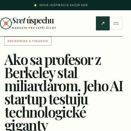
NOVÁ INŠPIRÁCIA KAŽDÝ DEŇ
Svet
úspechu
↗
MAGAZÍN PRE LEPŠÍ ŽIVOT
EKONOMIKA A FINANCIE
Ako sa profesor z
Berkeley stal
miliardárom. Jeho AI
startup testujú
technologické
giganty