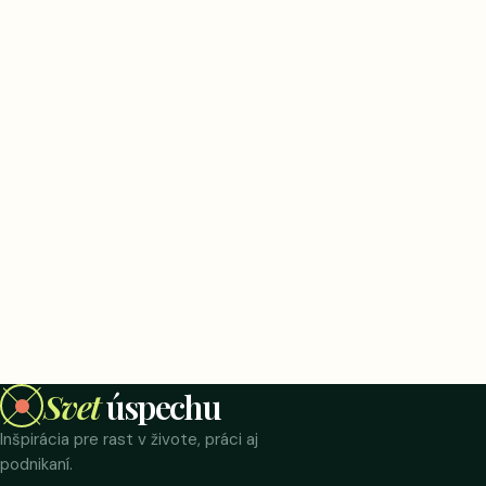
Svet
úspechu
Inšpirácia pre rast v živote, práci aj
podnikaní.