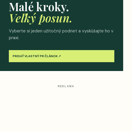
Malé kroky.
Veľký posun.
Vyberte si jeden užitočný podnet a vyskúšajte ho v
praxi.
PRIDAŤ VLASTNÝ PR ČLÁNOK ↗
REKLAMA