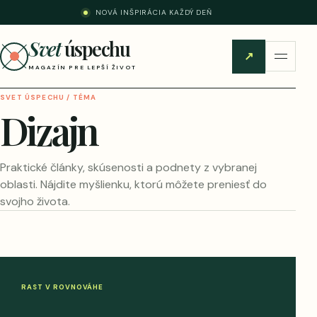
NOVÁ INŠPIRÁCIA KAŽDÝ DEŇ
Svet
úspechu
↗
MAGAZÍN PRE LEPŠÍ ŽIVOT
SVET ÚSPECHU / TÉMA
Dizajn
Praktické články, skúsenosti a podnety z vybranej
oblasti. Nájdite myšlienku, ktorú môžete preniesť do
svojho života.
RAST V ROVNOVÁHE