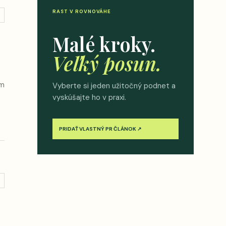
RAST V ROVNOVÁHE
→
Malé kroky.
Veľký posun.
om
Vyberte si jeden užitočný podnet a
vyskúšajte ho v praxi.
PRIDAŤ VLASTNÝ PR ČLÁNOK ↗
→