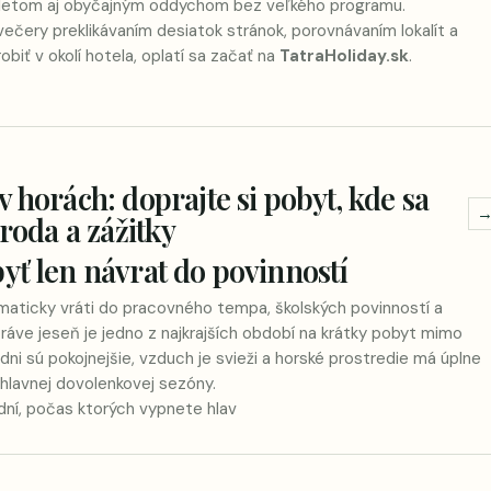
ýletom aj obyčajným oddychom bez veľkého programu.
večery preklikávaním desiatok stránok, porovnávaním lokalít a
obiť v okolí hotela, oplatí sa začať na
TatraHoliday.sk
.
 horách: doprajte si pobyt, kde sa
íroda a zážitky
yť len návrat do povinností
omaticky vráti do pracovného tempa, školských povinností a
ráve jeseň je jedno z najkrajších období na krátky pobyt mimo
 dni sú pokojnejšie, vzduch je svieži a horské prostredie má úplne
hlavnej dovolenkovej sezóny.
 dní, počas ktorých vypnete hlav