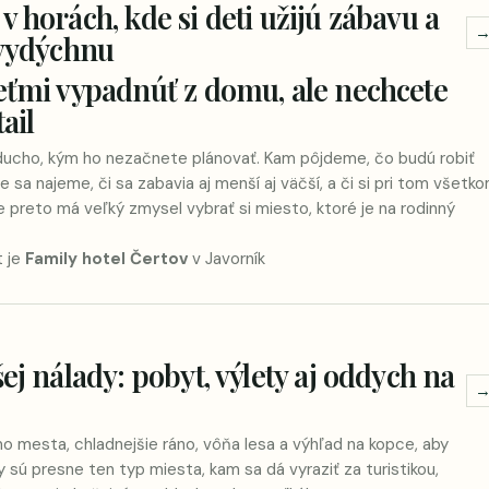
 horách, kde si deti užijú zábavu a
 vydýchnu
eťmi vypadnúť z domu, ale nechcete
ail
oducho, kým ho nezačnete plánovať. Kam pôjdeme, čo budú robiť
e sa najeme, či sa zabavia aj menší aj väčší, a či si pri tom všetk
e preto má veľký zmysel vybrať si miesto, ktoré je na rodinný
t je
Family hotel Čertov
v Javorník
ej nálady: pobyt, výlety aj oddych na
e
mo mesta, chladnejšie ráno, vôňa lesa a výhľad na kopce, aby
y sú presne ten typ miesta, kam sa dá vyraziť za turistikou,