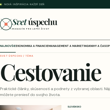
NOVÁ INŠPIRÁCIA KAŽDÝ DEŇ
Svet
úspechu
MAGAZÍN PRE LEPŠÍ ŽIVOT
NAJNOVŠIE
EKONOMIKA A FINANCIE
MANAGEMENT A MARKETING
KNIHY A ČASOP
SVET ÚSPECHU / TÉMA
Cestovanie
Praktické články, skúsenosti a podnety z vybranej oblasti. Náj
môžete preniesť do svojho života.
SLOVENSKO