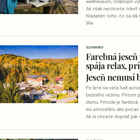
wellnessom, rodinným v
Ak však nechcete tráviť 
hľadaním toho, čo sa dá r
We
SLOVENSKO
Farebná jeseň v
spája relax, pr
Jeseň nemusí b
Po lete sa veľa ľudí aut
bežného režimu. Pritom p
domu. Príroda je farebná,
inú atmosféru ako počas 
Ak si chcete dopriať pár