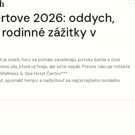
ch
ertove 2026: oddych,
 rodinné zážitky v
 je svieži, hory sa pomaly zazelenajú, potoky šumia o čosi
emnú silu, ktorá už hreje, ale ešte nepáli. Presne takú jar môžete
o Wellness & Spa Hotel Čertov***.
núť, spomaliť tempo a nadýchnuť sa najčistejšieho horského