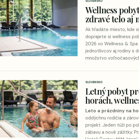
SLOVENSKO
Wellness pobyt
zdravé telo aj 
Ak hľadáte miesto, kde 
doprajete si wellness p
2026 vo Wellness & Spa 
jednotlivcov aj rodiny s 
množstvo voľnočasových a
SLOVENSKO
Letný pobyt pr
horách, wellnes
Leto a prázdniny na hor
oddýchnu rodičia a zárov
projekt. Jeden túži po po
zábavu a nové zážitky. P