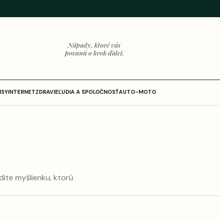
Nápady, ktoré vás
posunú o krok ďalej.
ISY
INTERNET
ZDRAVIE
ĽUDIA A SPOLOČNOSŤ
AUTO-MOTO
dite myšlienku, ktorú