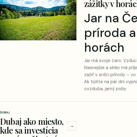
zážitky v horá
Jar na Č
príroda a
horách
Jar má svoje čaro. Vzduch
hlasnejšie a slnko má príj
zažiť v srdci prírody – v
Ak túžite na pár dní vyp
ovzdušia, jarný poby
DUBAJ
Dubaj ako miesto,
→
kde sa investícia