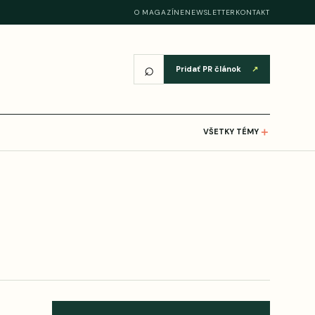
O MAGAZÍNE
NEWSLETTER
KONTAKT
⌕
Pridať PR článok
↗
＋
VŠETKY TÉMY