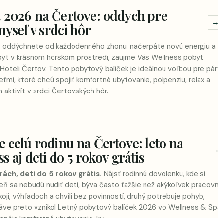
 2026 na Čertove: oddych pre
myseľ v srdci hôr
si oddýchnete od každodenného zhonu, načerpáte novú energiu a
obyt v krásnom horskom prostredí, zaujme Vás
Wellness pobyt
Hoteli Čertov
. Tento pobytový balíček je ideálnou voľbou pre pár
deťmi, ktoré chcú spojiť komfortné ubytovanie, polpenziu, relax a
ktivít v srdci Čertovských hôr.
e celú rodinu na Čertove: leto na
s aj deti do 5 rokov grátis
ách, deti do 5 rokov grátis.
Nájsť rodinnú dovolenku, kde si
eň sa nebudú nudiť deti, býva často ťažšie než akýkoľvek pracov
koji, výhľadoch a chvíli bez povinností, druhý potrebuje pohyb,
ráve preto vznikol
Letný pobytový balíček 2026 vo Wellness & Sp