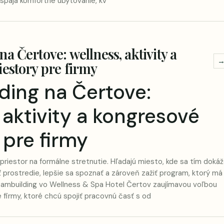
ý spája komfortné ubytovanie, kv
a Čertove: wellness, aktivity a
estory pre firmy
ding na Čertove:
 aktivity a kongresové
 pre firmy
priestor na formálne stretnutie. Hľadajú miesto, kde sa tím doká
ť prostredie, lepšie sa spoznať a zároveň zažiť program, ktorý má
ambuilding vo Wellness & Spa Hotel Čertov
zaujímavou voľbou
 firmy, ktoré chcú spojiť pracovnú časť s od