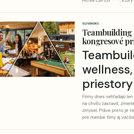
Hoteli Čertov ****
, ktor
SLOVENSKO
Teambuilding n
kongresové pri
Teambuil
wellness,
priestory
Firmy dnes nehľadajú len 
na chvíľu zastaviť, zmeni
zmysel. Práve preto je
te
pre menšie tímy aj väčšie