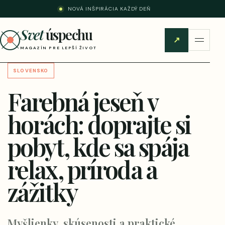
NOVÁ INŠPIRÁCIA KAŽDÝ DEŇ
Svet
úspechu
↗
MAGAZÍN PRE LEPŠÍ ŽIVOT
SLOVENSKO
Farebná jeseň v
horách: doprajte si
pobyt, kde sa spája
relax, príroda a
zážitky
Myšlienky, skúsenosti a praktické