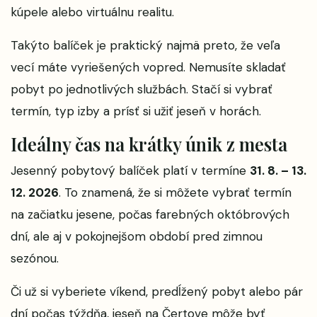
kúpele alebo virtuálnu realitu.
Takýto balíček je praktický najmä preto, že veľa
vecí máte vyriešených vopred. Nemusíte skladať
pobyt po jednotlivých službách. Stačí si vybrať
termín, typ izby a prísť si užiť jeseň v horách.
Ideálny čas na krátky únik z mesta
Jesenný pobytový balíček platí v termíne
31. 8. – 13.
12. 2026
. To znamená, že si môžete vybrať termín
na začiatku jesene, počas farebných októbrových
dní, ale aj v pokojnejšom období pred zimnou
sezónou.
Či už si vyberiete víkend, predĺžený pobyt alebo pár
dní počas týždňa, jeseň na Čertove môže byť