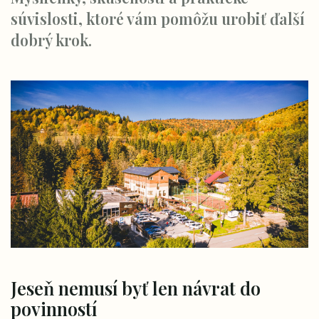
súvislosti, ktoré vám pomôžu urobiť ďalší
dobrý krok.
Jeseň nemusí byť len návrat do
povinností