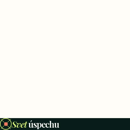
Svet
úspechu