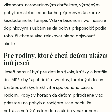
víkendom, narodeninovým darčekom, výročným
pobytom alebo jednoducho príjemným únikom z
každodenného tempa. Vďaka bazénom, wellnessu a
doplnkovým službám sa dá pobyt prispôsobiť podľa
toho, či chcete viac relaxovať alebo objavovať
okolie.
Pre rodiny, ktoré chcú deťom ukázať
inú jeseň
Jeseň nemusí byť pre deti len škola, krúžky a kratšie
dni. Môže byť aj obdobím výletov, farebných lesov,
bazéna, detských aktivít a spoločného času s
rodičmi. Pobyt v horách dá deťom prirodzene viac
priestoru na pohyb a rodičom zase pocit, že
netrávia voľný čas len doma alebo v nákupnom