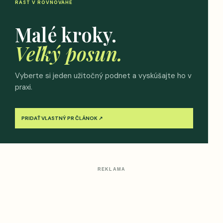
RAST V ROVNOVÁHE
Malé kroky.
Veľký posun.
Vyberte si jeden užitočný podnet a vyskúšajte ho v
praxi.
PRIDAŤ VLASTNÝ PR ČLÁNOK ↗
REKLAMA