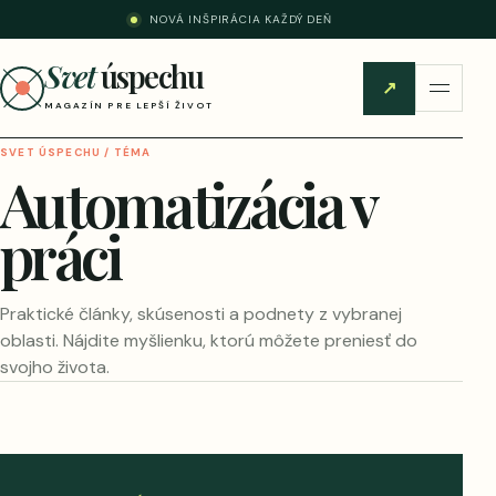
NOVÁ INŠPIRÁCIA KAŽDÝ DEŇ
Svet
úspechu
↗
MAGAZÍN PRE LEPŠÍ ŽIVOT
SVET ÚSPECHU / TÉMA
Automatizácia v
práci
Praktické články, skúsenosti a podnety z vybranej
oblasti. Nájdite myšlienku, ktorú môžete preniesť do
svojho života.