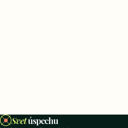
Svet
úspechu