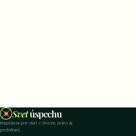
Svet
úspechu
Inšpirácia pre rast v živote, práci aj
podnikaní.