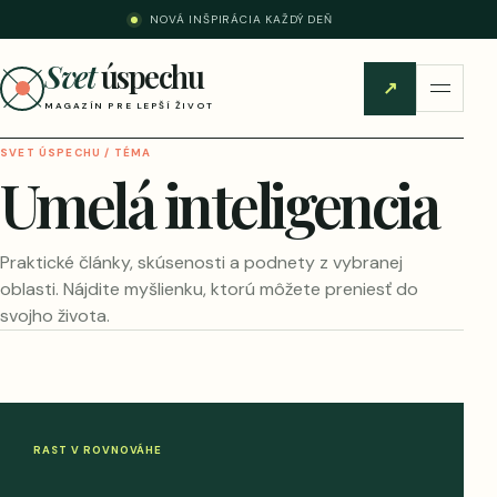
NOVÁ INŠPIRÁCIA KAŽDÝ DEŇ
Svet
úspechu
↗
MAGAZÍN PRE LEPŠÍ ŽIVOT
SVET ÚSPECHU / TÉMA
Umelá inteligencia
Praktické články, skúsenosti a podnety z vybranej
oblasti. Nájdite myšlienku, ktorú môžete preniesť do
svojho života.
RAST V ROVNOVÁHE