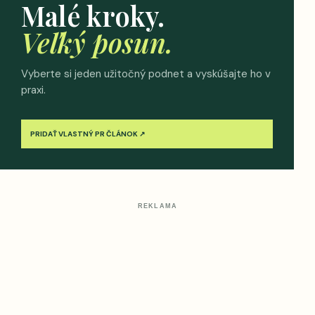
Malé kroky.
Veľký posun.
Vyberte si jeden užitočný podnet a vyskúšajte ho v
praxi.
PRIDAŤ VLASTNÝ PR ČLÁNOK ↗
REKLAMA