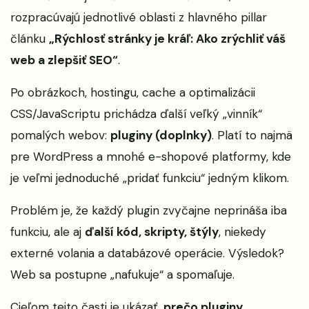
rozpracúvajú jednotlivé oblasti z hlavného pillar
článku
„
Rýchlosť stránky je kráľ: Ako zrýchliť váš
web a zlepšiť SEO
“
.
Po obrázkoch, hostingu, cache a optimalizácii
CSS/JavaScriptu prichádza ďalší veľký „vinník“
pomalých webov:
pluginy (doplnky)
. Platí to najmä
pre WordPress a mnohé e-shopové platformy, kde
je veľmi jednoduché „pridať funkciu“ jedným klikom.
Problém je, že každý plugin zvyčajne neprináša iba
funkciu, ale aj
ďalší kód, skripty, štýly
, niekedy
externé volania a databázové operácie. Výsledok?
Web sa postupne „nafukuje“ a spomaľuje.
Cieľom tejto časti je ukázať,
prečo pluginy