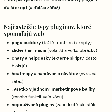
ďalší skript (a ďalšia záťaž)
.
Najčastejšie typy pluginov, ktoré
spomaľujú web
page buildery
(ťažké front-end skripty)
slider / animácie
(veľa JS a veľké obrázky)
chaty a helpdesky
(externé skripty, často
blokujú)
heatmapy a nahrávanie návštev
(výrazná
záťaž)
„všetko v jednom“ marketingové balíky
(mnoho funkcií, veľa kódu)
nepoužívané pluginy
(zabudnuté, ale stále