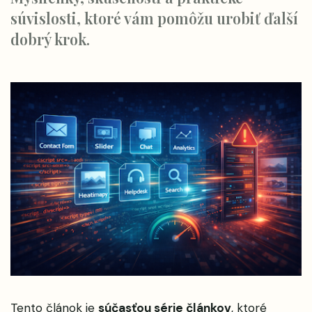
súvislosti, ktoré vám pomôžu urobiť ďalší
dobrý krok.
Tento článok je
súčasťou série článkov
, ktoré