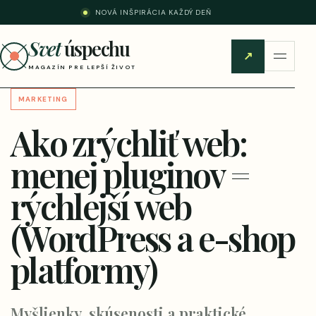
NOVÁ INŠPIRÁCIA KAŽDÝ DEŇ
Svet
úspechu
↗
MAGAZÍN PRE LEPŠÍ ŽIVOT
MARKETING
Ako zrýchliť web:
menej pluginov =
rýchlejší web
(WordPress a e-shop
platformy)
Myšlienky, skúsenosti a praktické