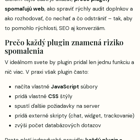
spomaľujú web
, ako spraviť rýchly audit doplnkov a
ako rozhodovať, čo nechať a čo odstrániť – tak, aby
to pomohlo rýchlosti, SEO aj konverziám.
Prečo každý plugin znamená riziko
spomalenia
V ideálnom svete by plugin pridal len jednu funkciu a
nič viac. V praxi však plugin často:
načíta vlastné
JavaScript
súbory
pridá vlastné
CSS
štýly
spustí ďalšie požiadavky na server
pridá externé skripty (chat, widget, trackovanie)
zvýši počet databázových dotazov
Preto platí jednoduché pravidlo:
každý plugin =