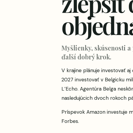
zlepšiť
objedn
Myšlienky, skúsenosti a
ďalší dobrý krok.
V krajine plánuje investovať 
2027 investovať v Belgicku mil
L’Echo. Agentúra Belga neskôr 
nasledujúcich dvoch rokoch päť
Príspevok
Amazon investuje mi
Forbes
.