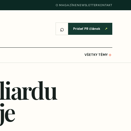
O MAGAZÍNE
NEWSLETTER
KONTAKT
⌕
Pridať PR článok
↗
＋
VŠETKY TÉMY
liardu
je