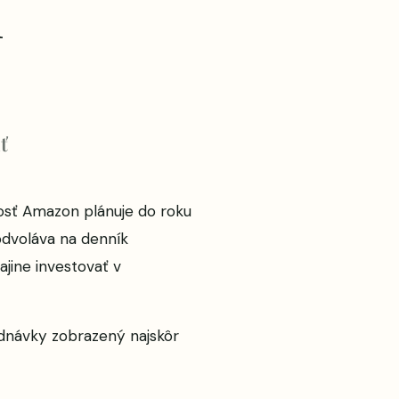
ť
nosť Amazon plánuje do roku
odvoláva na denník
ajine investovať v
ednávky
zobrazený najskôr