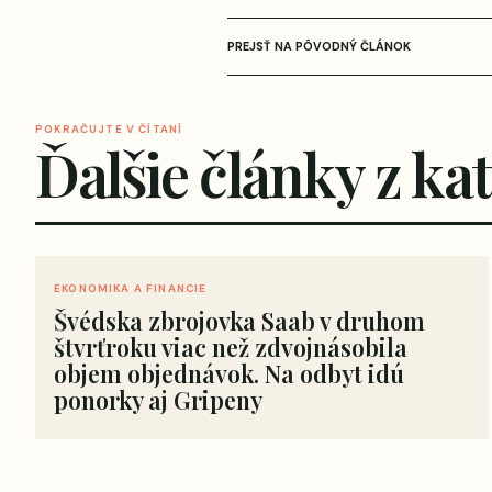
PREJSŤ NA PÔVODNÝ ČLÁNOK
POKRAČUJTE V ČÍTANÍ
Ďalšie články z ka
EKONOMIKA A FINANCIE
Švédska zbrojovka Saab v druhom
štvrťroku viac než zdvojnásobila
objem objednávok. Na odbyt idú
ponorky aj Gripeny