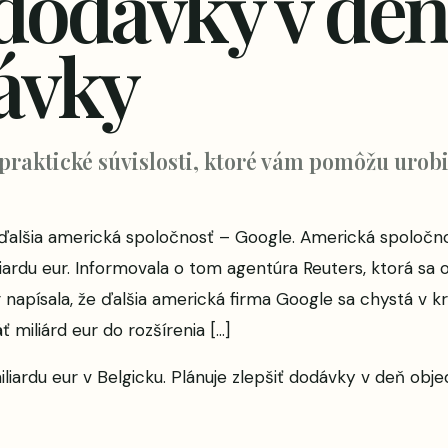
 dodávky v deň
ávky
 praktické súvislosti, ktoré vám pomôžu urobi
aj ďalšia americká spoločnosť – Google. Americká spoloč
iardu eur. Informovala o tom agentúra Reuters, ktorá sa 
napísala, že ďalšia americká firma Google sa chystá v kr
 miliárd eur do rozšírenia […]
liardu eur v Belgicku. Plánuje zlepšiť dodávky v deň obj