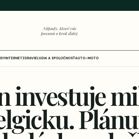
Nápady, ktoré vás
posunú o krok ďalej.
ISY
INTERNET
ZDRAVIE
ĽUDIA A SPOLOČNOSŤ
AUTO-MOTO
 investuje mi
elgicku. Plánu