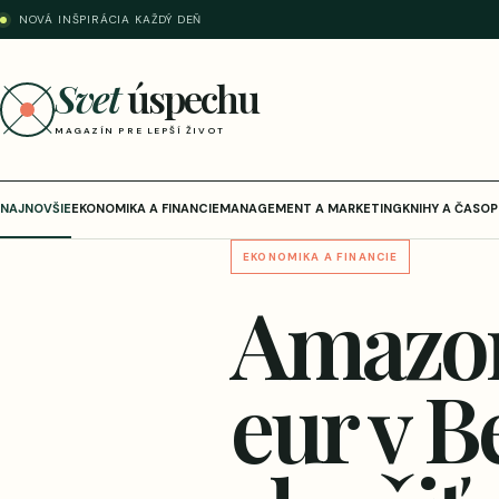
NOVÁ INŠPIRÁCIA KAŽDÝ DEŇ
Svet
úspechu
MAGAZÍN PRE LEPŠÍ ŽIVOT
NAJNOVŠIE
EKONOMIKA A FINANCIE
MANAGEMENT A MARKETING
KNIHY A ČASOP
EKONOMIKA A FINANCIE
Amazon
eur v B