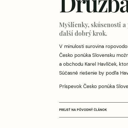
Družb
Myšlienky, skúsenosti a
ďalší dobrý krok.
V minulosti surovina ropovodom
Česko ponúka Slovensku možn
a obchodu Karel Havlíček, kt
Súčasné riešenie by podľa Hav
Príspevok
Česko ponúka Slov
PREJSŤ NA PÔVODNÝ ČLÁNOK