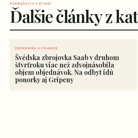
POKRAČUJTE V ČÍTANÍ
Ďalšie články z ka
EKONOMIKA A FINANCIE
Švédska zbrojovka Saab v druhom
štvrťroku viac než zdvojnásobila
objem objednávok. Na odbyt idú
ponorky aj Gripeny