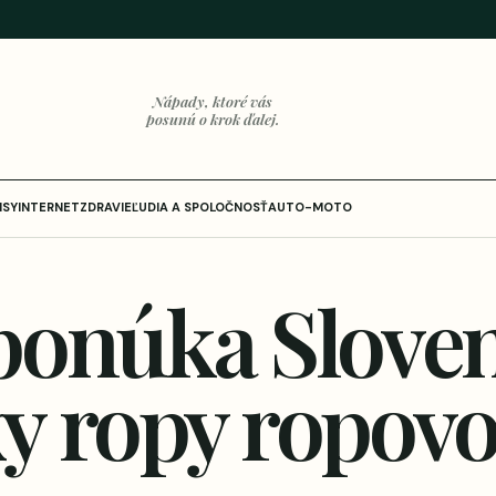
Nápady, ktoré vás
posunú o krok ďalej.
ISY
INTERNET
ZDRAVIE
ĽUDIA A SPOLOČNOSŤ
AUTO-MOTO
ponúka Slove
y ropy ropo