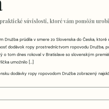
a
 praktické súvislosti, ktoré vám pomôžu urobi
 Družba prúdila v smere zo Slovenska do Česka, ktoré od 
osť dodávok ropy prostredníctvom ropovodu Družba, po
orý o tom dnes rokoval v Bratislave so slovenským prem
líčka umožnilo […]
ensku dodávky ropy ropovodom Družba
zobrazený najsk