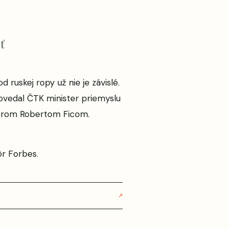
ť
ruskej ropy už nie je závislé.
vedal ČTK minister priemyslu
iérom Robertom Ficom.
ôr
Forbes
.
↗