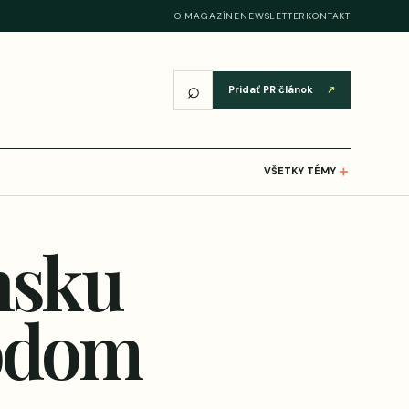
O MAGAZÍNE
NEWSLETTER
KONTAKT
⌕
Pridať PR článok
↗
＋
VŠETKY TÉMY
nsku
vodom