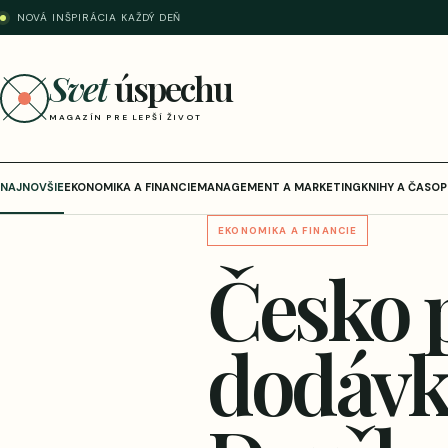
NOVÁ INŠPIRÁCIA KAŽDÝ DEŇ
Svet
úspechu
MAGAZÍN PRE LEPŠÍ ŽIVOT
NAJNOVŠIE
EKONOMIKA A FINANCIE
MANAGEMENT A MARKETING
KNIHY A ČASOP
EKONOMIKA A FINANCIE
Česko 
dodávk