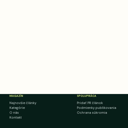
MAGAZÍN
SPOLUPRÁCA
Najnovšie články
Pridať PR článok
Kategórie
Podmienky publikovania
O nás
Ochrana súkromia
Kontakt