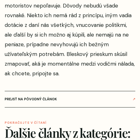
motoristov nepoľavuje. Dôvody nebudú všade
rovnaké. Niekto ich nemá rád z princípu, iným vadia
dotácie z daní nás všetkých, vnucovanie politikmi,
ale ďalší by si ich možno aj kúpili, ale nemajú na ne
peniaze, prípadne nevyhovujú ich bežným
užívateľským potrebám. Bleskový prieskum skúsil
zmapovať, aká je momentálne medzi vodičmi nálada,
ak chcete, pripojte sa.
PREJSŤ NA PÔVODNÝ ČLÁNOK
↗
POKRAČUJTE V ČÍTANÍ
Ďalšie články z kategórie: