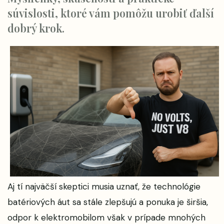
súvislosti, ktoré vám pomôžu urobiť ďalší
dobrý krok.
Aj tí najväčší skeptici musia uznať, že technológie
batériových áut sa stále zlepšujú a ponuka je širšia,
odpor k elektromobilom však v prípade mnohých