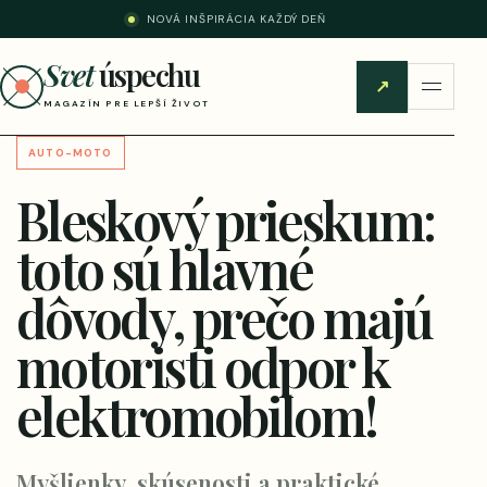
NOVÁ INŠPIRÁCIA KAŽDÝ DEŇ
Svet
úspechu
↗
MAGAZÍN PRE LEPŠÍ ŽIVOT
AUTO-MOTO
Bleskový prieskum:
toto sú hlavné
dôvody, prečo majú
motoristi odpor k
elektromobilom!
Myšlienky, skúsenosti a praktické