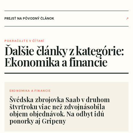
PREJSŤ NA PÔVODNÝ ČLÁNOK
↗
POKRAČUJTE V ČÍTANÍ
Ďalšie články z kategórie:
Ekonomika a financie
EKONOMIKA A FINANCIE
Švédska zbrojovka Saab v druhom
štvrťroku viac než zdvojnásobila
objem objednávok. Na odbyt idú
ponorky aj Gripeny