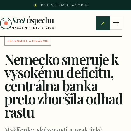
NOVÁ INŠPIRÁCIA KAŽDÝ DEŇ
Svet
úspechu
↗
MAGAZÍN PRE LEPŠÍ ŽIVOT
EKONOMIKA A FINANCIE
Nemecko smeruje k
vysokému deficitu,
centrálna banka
preto zhoršila odhad
rastu
Myšlienky, skúsenosti a praktické