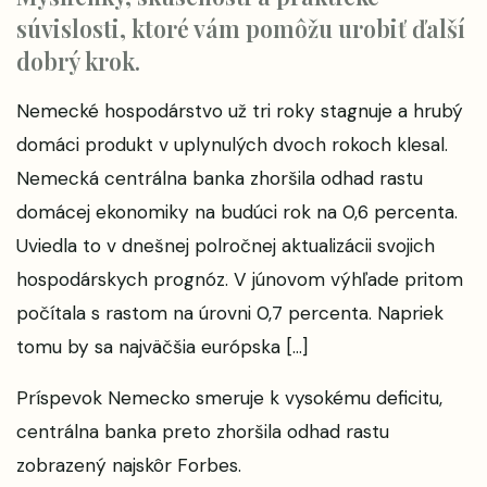
súvislosti, ktoré vám pomôžu urobiť ďalší
dobrý krok.
Nemecké hospodárstvo už tri roky stagnuje a hrubý
domáci produkt v uplynulých dvoch rokoch klesal.
Nemecká centrálna banka zhoršila odhad rastu
domácej ekonomiky na budúci rok na 0,6 percenta.
Uviedla to v dnešnej polročnej aktualizácii svojich
hospodárskych prognóz. V júnovom výhľade pritom
počítala s rastom na úrovni 0,7 percenta. Napriek
tomu by sa najväčšia európska […]
Príspevok
Nemecko smeruje k vysokému deficitu,
centrálna banka preto zhoršila odhad rastu
zobrazený najskôr
Forbes
.