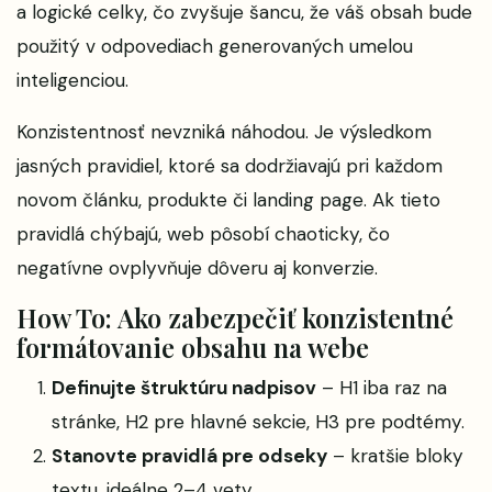
a logické celky, čo zvyšuje šancu, že váš obsah bude
použitý v odpovediach generovaných umelou
inteligenciou.
Konzistentnosť nevzniká náhodou. Je výsledkom
jasných pravidiel, ktoré sa dodržiavajú pri každom
novom článku, produkte či landing page. Ak tieto
pravidlá chýbajú, web pôsobí chaoticky, čo
negatívne ovplyvňuje dôveru aj konverzie.
How To: Ako zabezpečiť konzistentné
formátovanie obsahu na webe
Definujte štruktúru nadpisov
– H1 iba raz na
stránke, H2 pre hlavné sekcie, H3 pre podtémy.
Stanovte pravidlá pre odseky
– kratšie bloky
textu, ideálne 2–4 vety.