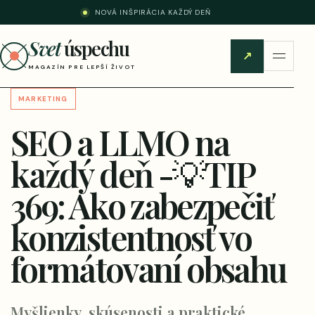
NOVÁ INŠPIRÁCIA KAŽDÝ DEŇ
Svet
úspechu
↗
MAGAZÍN PRE LEPŠÍ ŽIVOT
MARKETING
SEO a LLMO na
každý deň -💡TIP
369: Ako zabezpečiť
konzistentnosť vo
formátovaní obsahu
Myšlienky, skúsenosti a praktické