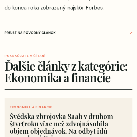
do konca roka
zobrazený najskôr
Forbes
.
PREJSŤ NA PÔVODNÝ ČLÁNOK
↗
POKRAČUJTE V ČÍTANÍ
Ďalšie články z kategórie:
Ekonomika a financie
EKONOMIKA A FINANCIE
Švédska zbrojovka Saab v druhom
štvrťroku viac než zdvojnásobila
objem objednávok. Na odbyt idú