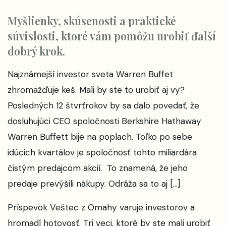
Myšlienky, skúsenosti a praktické
súvislosti, ktoré vám pomôžu urobiť ďalší
dobrý krok.
Najznámejší investor sveta Warren Buffet
zhromažďuje keš. Mali by ste to urobiť aj vy?
Posledných 12 štvrťrokov by sa dalo povedať, že
dosluhujúci CEO spoločnosti Berkshire Hathaway
Warren Buffett bije na poplach. Toľko po sebe
idúcich kvartálov je spoločnosť tohto miliardára
čistým predajcom akcií. To znamená, že jeho
predaje prevýšili nákupy. Odráža sa to aj […]
Príspevok
Veštec z Omahy varuje investorov a
hromadí hotovosť. Tri veci, ktoré by ste mali urobiť