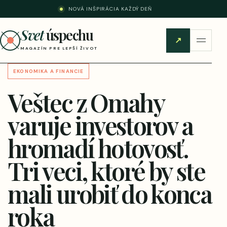
NOVÁ INŠPIRÁCIA KAŽDÝ DEŇ
Svet
úspechu
↗
MAGAZÍN PRE LEPŠÍ ŽIVOT
EKONOMIKA A FINANCIE
Veštec z Omahy
varuje investorov a
hromadí hotovosť.
Tri veci, ktoré by ste
mali urobiť do konca
roka