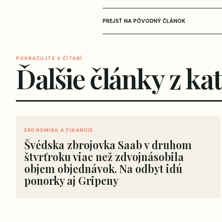
PREJSŤ NA PÔVODNÝ ČLÁNOK
POKRAČUJTE V ČÍTANÍ
Ďalšie články z ka
EKONOMIKA A FINANCIE
Švédska zbrojovka Saab v druhom
štvrťroku viac než zdvojnásobila
objem objednávok. Na odbyt idú
ponorky aj Gripeny