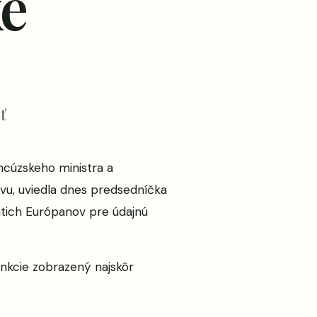
é
ť
ncúzskeho ministra a
avu, uviedla dnes predsedníčka
iatich Európanov pre údajnú
nkcie
zobrazený najskôr