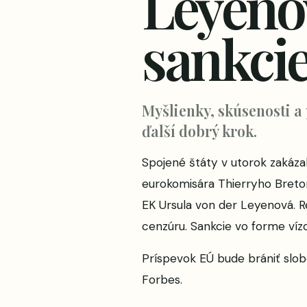
Leyeno
sankci
Myšlienky, skúsenosti a
ďalší dobrý krok.
Spojené štáty v utorok zakázal
eurokomisára Thierryho Breton
EK Ursula von der Leyenová. Re
cenzúru. Sankcie vo forme víz
Príspevok
EÚ bude brániť slo
Forbes
.