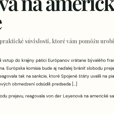
vá na americk
e
 praktické súvislosti, ktoré vám pomôžu urobi
i vstup do krajiny pätici Európanov vrátane bývalého fra
a. Európska komisia bude aj naďalej brániť slobodu prej
agovala tak na sankcie, ktoré Spojené štáty uvalili na p
ových obmedzení odsúdili predseda […]
bodu prejavu, reagovala von der Leyenová na americké sa