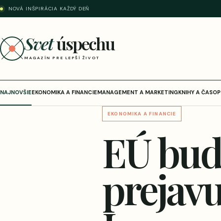
NOVÁ INŠPIRÁCIA KAŽDÝ DEŇ
Svet
úspechu
MAGAZÍN PRE LEPŠÍ ŽIVOT
NAJNOVŠIE
EKONOMIKA A FINANCIE
MANAGEMENT A MARKETING
KNIHY A ČASOP
EKONOMIKA A FINANCIE
EÚ bud
prejavu