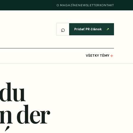
O MAGAZÍNE
NEWSLETTER
KONTAKT
⌕
Pridať PR článok
↗
＋
VŠETKY TÉMY
odu
n der