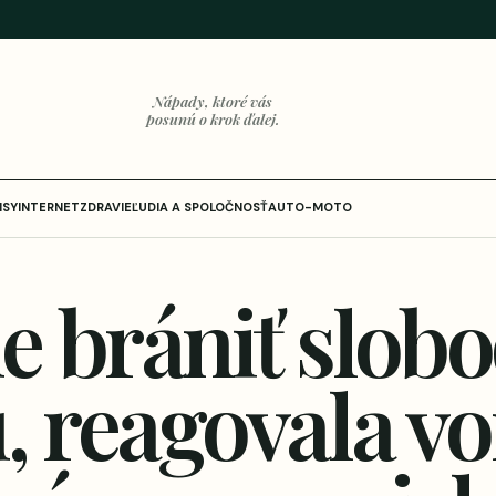
Nápady, ktoré vás
posunú o krok ďalej.
ISY
INTERNET
ZDRAVIE
ĽUDIA A SPOLOČNOSŤ
AUTO-MOTO
e brániť slob
, reagovala vo