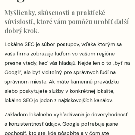
Myšlienky, skúsenosti a praktické
súvislosti, ktoré vám pomôžu urobiť ďalší
dobrý krok.
Lokálne SEO je súbor postupov, vďaka ktorým sa
vaša firma zobrazuje ľuďom vo vašom regióne
presne vtedy, keď vás hľadajú. Nejde len o to „byť na
Googli“, ale byť viditeľný pre správnych ľudí na
správnom mieste. Ak máte kamennú prevádzku
alebo poskytujete služby v konkrétnej lokalite,
lokálne SEO je jeden z najziskovejších kanálov.
Základom lokálneho vyhľadávania je dôveryhodnosť
a konzistentnosť údajov. Google potrebuje jasne
pochopiť, kto ste, kde pôsobíte a v čom ste