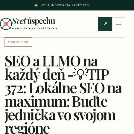
NOVÁ INŠPIRÁCIA KAŽDÝ DEŇ
Svet
úspechu
↗
MAGAZÍN PRE LEPŠÍ ŽIVOT
MARKETING
SEO a LLMO na
každý deň -💡TIP
372: Lokálne SEO na
maximum: Buďte
jednička vo svojom
regióne