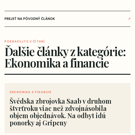
PREJSŤ NA PÔVODNÝ ČLÁNOK
↗
POKRAČUJTE V ČÍTANÍ
Ďalšie články z kategórie:
Ekonomika a financie
EKONOMIKA A FINANCIE
Švédska zbrojovka Saab v druhom
štvrťroku viac než zdvojnásobila
objem objednávok. Na odbyt idú
ponorky aj Gripeny