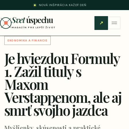
NOVÁ INŠPIRÁCIA KAŽDÝ DEŇ
Svet
úspechu
↗
MAGAZÍN PRE LEPŠÍ ŽIVOT
EKONOMIKA A FINANCIE
Je hviezdou Formuly
1. Zažil tituly s
Maxom
Verstappenom, ale aj
smrť svojho jazdca
Myšlienky, skúsenosti a praktické