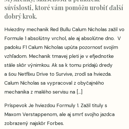
súvislosti, ktoré vám pomôžu urobiť ďalší
dobrý krok.
Hviezdny mechanik Red Bullu Calum Nicholas zažil vo
Formule 1 absolútny vrchol, ale aj absolútne dno. V
padoku F1 Calum Nicholas upúta pozornosť svojím
vzhľadom. Mechanik tmavej pleti je v efjednotke
stále skôr výnimkou. Ak sa k tomu pridajú dredy
a šou Netflixu Drive to Survive, zrodí sa hviezda.
Calum Nicholas sa vypracoval z obyčajného
mechanika z malého servisu na […]
Príspevok
Je hviezdou Formuly 1. Zažil tituly s
Maxom Verstappenom, ale aj smrť svojho jazdca
zobrazený najskôr
Forbes
.