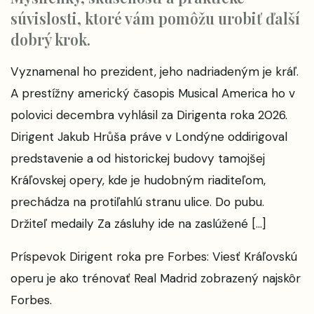
súvislosti, ktoré vám pomôžu urobiť ďalší
dobrý krok.
Vyznamenal ho prezident, jeho nadriadeným je kráľ.
A prestížny americký časopis Musical America ho v
polovici decembra vyhlásil za Dirigenta roka 2026.
Dirigent Jakub Hrůša práve v Londýne oddirigoval
predstavenie a od historickej budovy tamojšej
Kráľovskej opery, kde je hudobným riaditeľom,
prechádza na protiľahlú stranu ulice. Do pubu.
Držiteľ medaily Za zásluhy ide na zaslúžené […]
Príspevok
Dirigent roka pre Forbes: Viesť Kráľovskú
operu je ako trénovať Real Madrid
zobrazený najskôr
Forbes
.