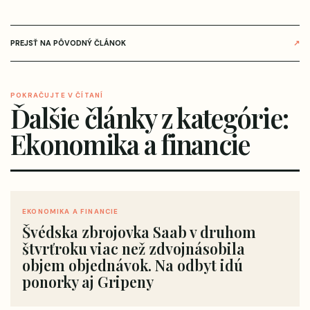
PREJSŤ NA PÔVODNÝ ČLÁNOK
↗
POKRAČUJTE V ČÍTANÍ
Ďalšie články z kategórie:
Ekonomika a financie
EKONOMIKA A FINANCIE
Švédska zbrojovka Saab v druhom
štvrťroku viac než zdvojnásobila
objem objednávok. Na odbyt idú
ponorky aj Gripeny