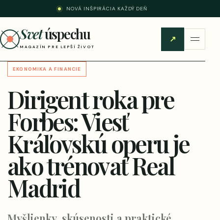
NOVÁ INŠPIRÁCIA KAŽDÝ DEŇ
Svet
úspechu
↗
MAGAZÍN PRE LEPŠÍ ŽIVOT
EKONOMIKA A FINANCIE
Dirigent roka pre
Forbes: Viesť
Kráľovskú operu je
ako trénovať Real
Madrid
Myšlienky, skúsenosti a praktické