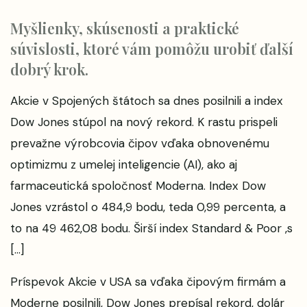
Myšlienky, skúsenosti a praktické
súvislosti, ktoré vám pomôžu urobiť ďalší
dobrý krok.
Akcie v Spojených štátoch sa dnes posilnili a index
Dow Jones stúpol na nový rekord. K rastu prispeli
prevažne výrobcovia čipov vďaka obnovenému
optimizmu z umelej inteligencie (AI), ako aj
farmaceutická spoločnosť Moderna. Index Dow
Jones vzrástol o 484,9 bodu, teda 0,99 percenta, a
to na 49 462,08 bodu. Širší index Standard & Poor ‚s
[…]
Príspevok
Akcie v USA sa vďaka čipovým firmám a
Moderne posilnili, Dow Jones prepísal rekord, dolár