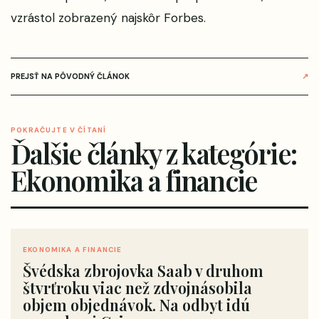
vzrástol
zobrazený najskôr
Forbes
.
PREJSŤ NA PÔVODNÝ ČLÁNOK
↗
POKRAČUJTE V ČÍTANÍ
Ďalšie články z kategórie:
Ekonomika a financie
EKONOMIKA A FINANCIE
Švédska zbrojovka Saab v druhom
štvrťroku viac než zdvojnásobila
objem objednávok. Na odbyt idú