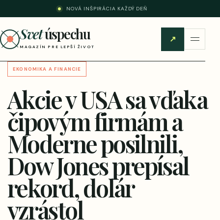
NOVÁ INŠPIRÁCIA KAŽDÝ DEŇ
Svet
úspechu
↗
MAGAZÍN PRE LEPŠÍ ŽIVOT
EKONOMIKA A FINANCIE
Akcie v USA sa vďaka
čipovým firmám a
Moderne posilnili,
Dow Jones prepísal
rekord, dolár
vzrástol