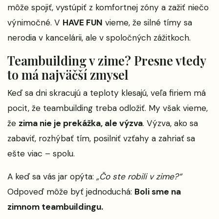
môže spojiť, vystúpiť z komfortnej zóny a zažiť niečo
výnimočné. V
HAVE FUN
vieme, že silné tímy sa
nerodia v kancelárii, ale v spoločných zážitkoch.
Teambuilding v zime? Presne vtedy
to má najväčší zmysel
Keď sa dni skracujú a teploty klesajú, veľa firiem má
pocit, že teambuilding treba odložiť. My však vieme,
že
zima nie je prekážka, ale výzva
. Výzva, ako sa
zabaviť, rozhýbať tím, posilniť vzťahy a zahriať sa
ešte viac – spolu.
A keď sa vás jar opýta:
„Čo ste robili v zime?“
Odpoveď môže byť jednoduchá:
Boli sme na
zimnom teambuildingu.