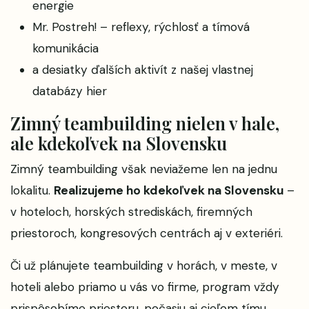
energie
Mr. Postreh! – reflexy, rýchlosť a tímová
komunikácia
a desiatky ďalších aktivít z našej vlastnej
databázy hier
Zimný teambuilding nielen v hale,
ale kdekoľvek na Slovensku
Zimný teambuilding však neviažeme len na jednu
lokalitu.
Realizujeme ho kdekoľvek na Slovensku
–
v hoteloch, horských strediskách, firemných
priestoroch, kongresových centrách aj v exteriéri.
Či už plánujete teambuilding v horách, v meste, v
hoteli alebo priamo u vás vo firme, program vždy
prispôsobíme priestoru, počasiu aj cieľom tímu.