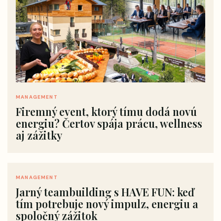
MANAGEMENT
Firemný event, ktorý tímu dodá novú
energiu? Čertov spája prácu, wellness
aj zážitky
MANAGEMENT
Jarný teambuilding s HAVE FUN: keď
tím potrebuje nový impulz, energiu a
spoločný zážitok