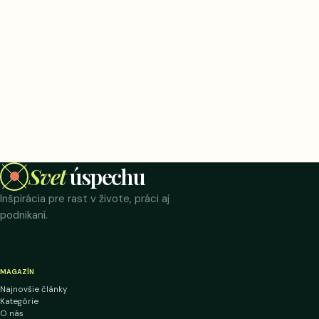
Svet
úspechu
Inšpirácia pre rast v živote, práci aj
podnikaní.
MAGAZÍN
Najnovšie články
Kategórie
O nás