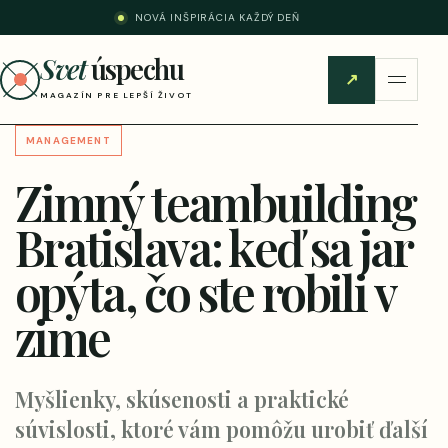
NOVÁ INŠPIRÁCIA KAŽDÝ DEŇ
Svet
úspechu
↗
MAGAZÍN PRE LEPŠÍ ŽIVOT
MANAGEMENT
Zimný teambuilding
Bratislava: keď sa jar
opýta, čo ste robili v
zime
Myšlienky, skúsenosti a praktické
súvislosti, ktoré vám pomôžu urobiť ďalší