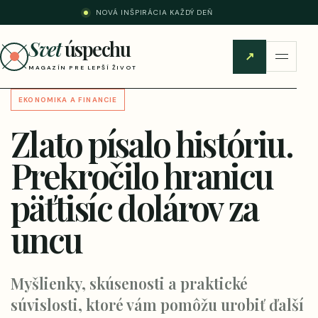
NOVÁ INŠPIRÁCIA KAŽDÝ DEŇ
Svet
úspechu
↗
MAGAZÍN PRE LEPŠÍ ŽIVOT
EKONOMIKA A FINANCIE
Zlato písalo históriu.
Prekročilo hranicu
päťtisíc dolárov za
uncu
Myšlienky, skúsenosti a praktické
súvislosti, ktoré vám pomôžu urobiť ďalší