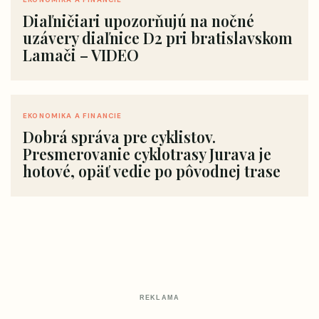
Diaľničiari upozorňujú na nočné
uzávery diaľnice D2 pri bratislavskom
Lamači – VIDEO
EKONOMIKA A FINANCIE
Dobrá správa pre cyklistov.
Presmerovanie cyklotrasy Jurava je
hotové, opäť vedie po pôvodnej trase
REKLAMA