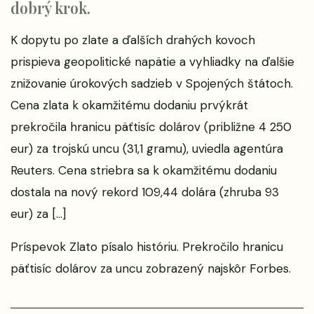
dobrý krok.
K dopytu po zlate a ďalších drahých kovoch
prispieva geopolitické napätie a vyhliadky na ďalšie
znižovanie úrokových sadzieb v Spojených štátoch.
Cena zlata k okamžitému dodaniu prvýkrát
prekročila hranicu päťtisíc dolárov (približne 4 250
eur) za trojskú uncu (31,1 gramu), uviedla agentúra
Reuters. Cena striebra sa k okamžitému dodaniu
dostala na nový rekord 109,44 dolára (zhruba 93
eur) za […]
Príspevok
Zlato písalo históriu. Prekročilo hranicu
päťtisíc dolárov za uncu
zobrazený najskôr
Forbes
.