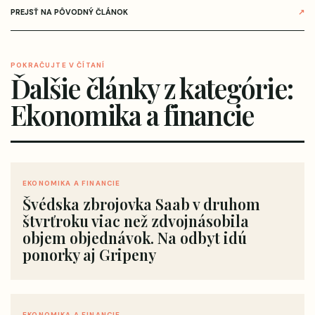
PREJSŤ NA PÔVODNÝ ČLÁNOK
↗
POKRAČUJTE V ČÍTANÍ
Ďalšie články z kategórie:
Ekonomika a financie
EKONOMIKA A FINANCIE
Švédska zbrojovka Saab v druhom
štvrťroku viac než zdvojnásobila
objem objednávok. Na odbyt idú
ponorky aj Gripeny
EKONOMIKA A FINANCIE