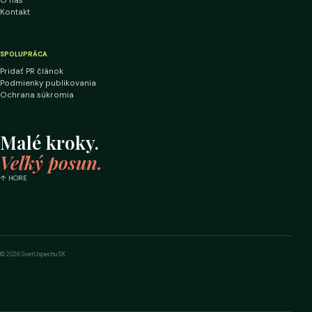
O nás
Kontakt
SPOLUPRÁCA
Pridať PR článok
Podmienky publikovania
Ochrana súkromia
Malé kroky.
Veľký posun.
↑ HORE
© 2026 SvetUspechu.SK