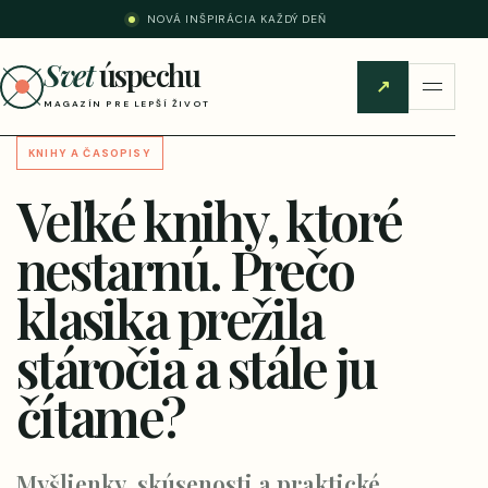
NOVÁ INŠPIRÁCIA KAŽDÝ DEŇ
Svet
úspechu
↗
MAGAZÍN PRE LEPŠÍ ŽIVOT
KNIHY A ČASOPISY
Veľké knihy, ktoré
nestarnú. Prečo
klasika prežila
stáročia a stále ju
čítame?
Myšlienky, skúsenosti a praktické