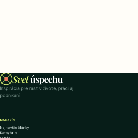
Svet
úspechu
Inšpirácia pre rast v živote, práci aj
podnikaní.
MAGAZÍN
Najnovšie články
Kategórie