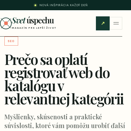
NOVÁ INŠPIRÁCIA KAŽDÝ DEŇ
Svet
úspechu
↗
MAGAZÍN PRE LEPŠÍ ŽIVOT
SEO
Prečo sa oplatí
registrovať web do
katalógu v
relevantnej kategórii
Myšlienky, skúsenosti a praktické
súvislosti, ktoré vám pomôžu urobiť ďalší