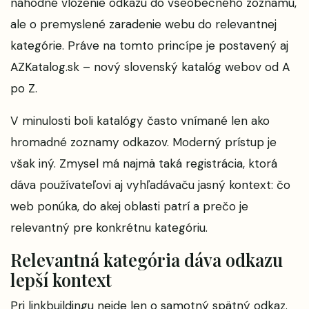
náhodné vloženie odkazu do všeobecného zoznamu,
ale o premyslené zaradenie webu do relevantnej
kategórie. Práve na tomto princípe je postavený aj
AZKatalog.sk
– nový slovenský katalóg webov od A
po Z.
V minulosti boli katalógy často vnímané len ako
hromadné zoznamy odkazov. Moderný prístup je
však iný. Zmysel má najmä taká registrácia, ktorá
dáva používateľovi aj vyhľadávaču jasný kontext: čo
web ponúka, do akej oblasti patrí a prečo je
relevantný pre konkrétnu kategóriu.
Relevantná kategória dáva odkazu
lepší kontext
Pri linkbuildingu nejde len o samotný spätný odkaz.