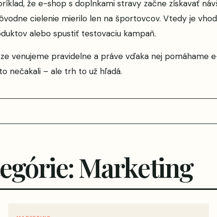
íklad, že e-shop s doplnkami stravy začne získavať náv
vodne cielenie mierilo len na športovcov. Vtedy je vho
duktov alebo spustiť testovaciu kampaň.
lýze venujeme pravidelne a práve vďaka nej pomáhame
 nečakali – ale trh to už hľadá.
tegórie: Marketing