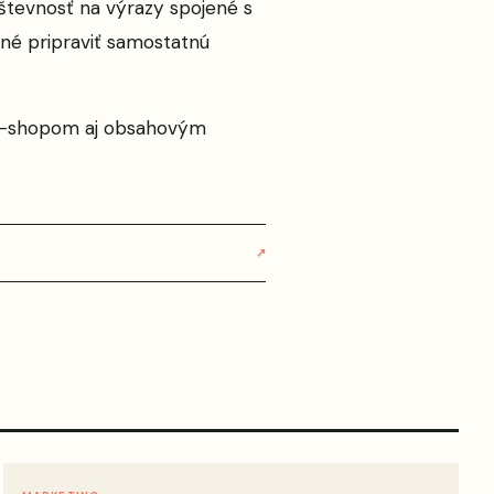
števnosť na výrazy spojené s
dné pripraviť samostatnú
 e-shopom aj obsahovým
↗