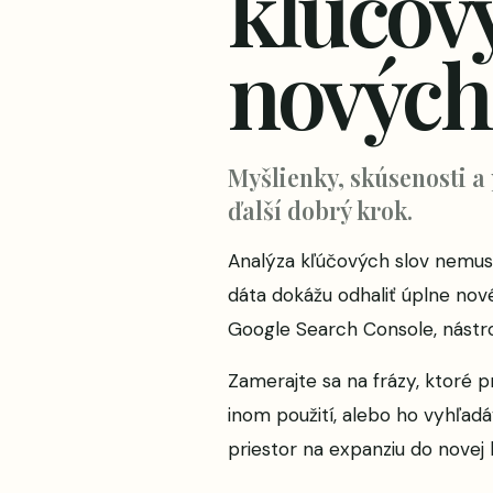
kľúčový
nových
Myšlienky, skúsenosti a
ďalší dobrý krok.
Analýza kľúčových slov nemusí
dáta dokážu odhaliť úplne nové
Google Search Console, nástr
Zamerajte sa na frázy, ktoré p
inom použití, alebo ho vyhľadá
priestor na expanziu do novej