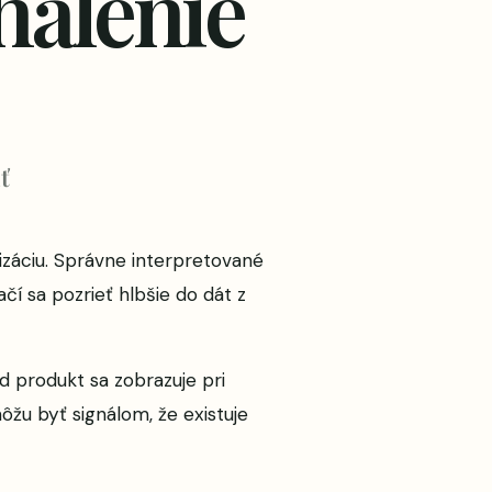
halenie
ť
izáciu. Správne interpretované
í sa pozrieť hlbšie do dát z
d produkt sa zobrazuje pri
ôžu byť signálom, že existuje