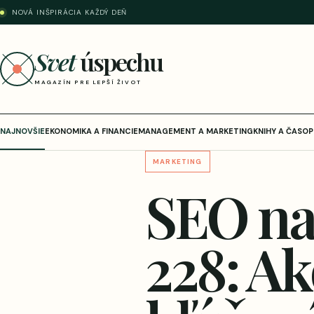
NOVÁ INŠPIRÁCIA KAŽDÝ DEŇ
Svet
úspechu
MAGAZÍN PRE LEPŠÍ ŽIVOT
NAJNOVŠIE
EKONOMIKA A FINANCIE
MANAGEMENT A MARKETING
KNIHY A ČASOP
MARKETING
SEO na
228: Ak