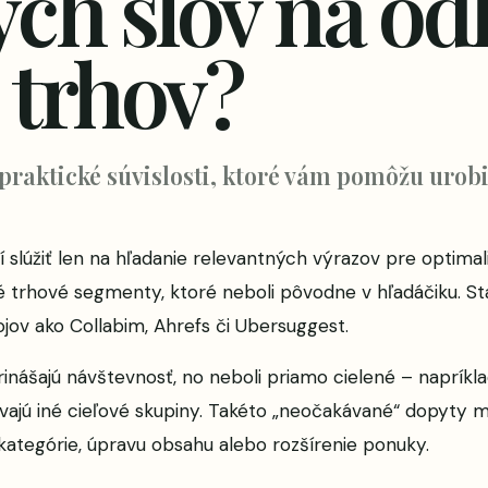
ch slov na od
 trhov?
 praktické súvislosti, ktoré vám pomôžu urobi
 slúžiť len na hľadanie relevantných výrazov pre optimal
 trhové segmenty, ktoré neboli pôvodne v hľadáčiku. Stač
ojov ako
Collabim
, Ahrefs či Ubersuggest.
rinášajú návštevnosť, no neboli priamo cielené – napríkla
vajú iné cieľové skupiny. Takéto „neočakávané“ dopyty m
 kategórie, úpravu obsahu alebo rozšírenie ponuky.