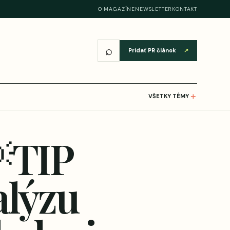
O MAGAZÍNE
NEWSLETTER
KONTAKT
⌕
Pridať PR článok
↗
＋
VŠETKY TÉMY
TIP
alýzu