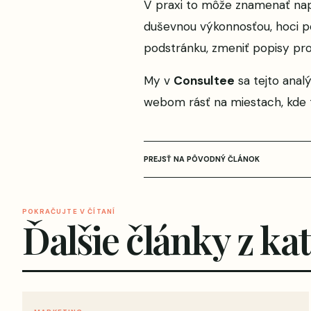
V praxi to môže znamenať napr
duševnou výkonnosťou, hoci pô
podstránku, zmeniť popisy pro
My v
Consultee
sa tejto ana
webom rásť na miestach, kde to
PREJSŤ NA PÔVODNÝ ČLÁNOK
POKRAČUJTE V ČÍTANÍ
Ďalšie články z ka