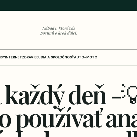
Nápady, ktoré vás
posunú o krok ďalej.
ISY
INTERNET
ZDRAVIE
ĽUDIA A SPOLOČNOSŤ
AUTO-MOTO
 každý deň -
o používať an