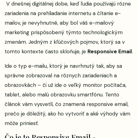
V dnešnej digitálnej dobe, keď ľudia používajú rôzne
zariadenia na prehliadanie internetu a čítanie e-
mailov, je nevyhnutné, aby bol váš e-mailový
marketing prispôsobený týmto technologickým
zmenám. Jedným z kľúčových pojmov, ktorý sa v
tomto kontexte často skloňuje, je
Responsive Email
.
Ide o typ e-mailu, ktorý je navrhnutý tak, aby sa
správne zobrazoval na rôznych zariadeniach a
obrazovkách – či už ide o veľký monitor počítača,
tablet, alebo malú obrazovku smartfónu. Tento
článok vám vysvetlí, čo znamená responsive email,
prečo je dôležitý, ako ho vytvoriť a aké výhody vám
môže priniesť.
Čo je to Responsive Email -