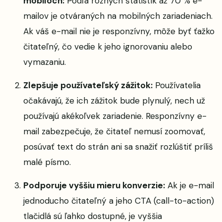
mobiloch:
Podľa rôznych štatistík až 70 % e-
mailov je otváraných na mobilných zariadeniach.
Ak váš e-mail nie je responzívny, môže byť ťažko
čitateľný, čo vedie k jeho ignorovaniu alebo
vymazaniu.
Zlepšuje používateľský zážitok:
Používatelia
očakávajú, že ich zážitok bude plynulý, nech už
používajú akékoľvek zariadenie. Responzívny e-
mail zabezpečuje, že čitateľ nemusí zoomovať,
posúvať text do strán ani sa snažiť rozlúštiť príliš
malé písmo.
Podporuje vyššiu mieru konverzie:
Ak je e-mail
jednoducho čitateľný a jeho CTA (call-to-action)
tlačidlá sú ľahko dostupné, je vyššia