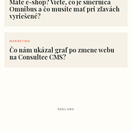
Máte e-shop? Viete, čo je smernica
Omnibus a čo musíte mať pri zľavách
vyriešené?
MARKETING
Čo nám ukázal graf po zmene webu
na Consultee CMS?
REKLAMA