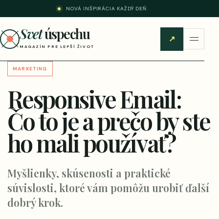
NOVÁ INŠPIRÁCIA KAŽDÝ DEŇ
Svet
úspechu
↗
MAGAZÍN PRE LEPŠÍ ŽIVOT
MARKETING
Responsive Email:
Čo to je a prečo by ste
ho mali používať?
Myšlienky, skúsenosti a praktické
súvislosti, ktoré vám pomôžu urobiť ďalší
dobrý krok.