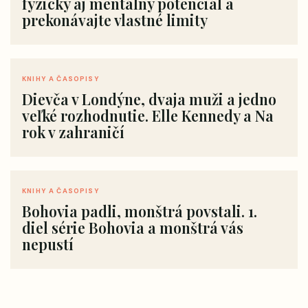
fyzický aj mentálny potenciál a
prekonávajte vlastné limity
KNIHY A ČASOPISY
Dievča v Londýne, dvaja muži a jedno
veľké rozhodnutie. Elle Kennedy a Na
rok v zahraničí
KNIHY A ČASOPISY
Bohovia padli, monštrá povstali. 1.
diel série Bohovia a monštrá vás
nepustí