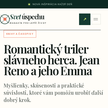
NOVÁ INŠPIRÁCIA KAŽDÝ DEŇ
Svet
úspechu
↗
MAGAZÍN PRE LEPŠÍ ŽIVOT
KNIHY A ČASOPISY
Romantický triler
slávneho herca. Jean
Reno a jeho Emma
Myšlienky, skúsenosti a praktické
súvislosti, ktoré vám pomôžu urobiť ďalší
dobrý krok.