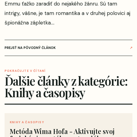
Emmu ťažko zaradiť do nejakého žánru. Sú tam
intrigy, vášne, je tam romantika a v druhej polovici aj
špionážna zápletka....
PREJSŤ NA PÔVODNÝ ČLÁNOK
↗
POKRAČUJTE V ČÍTANÍ
Ďalšie články z kategórie:
Knihy a časopisy
KNIHY A ČASOPISY
Metóda Wima Hofa - Aktivujte svoj