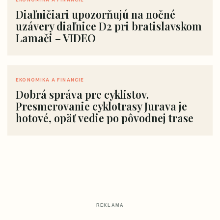
Diaľničiari upozorňujú na nočné
uzávery diaľnice D2 pri bratislavskom
Lamači – VIDEO
EKONOMIKA A FINANCIE
Dobrá správa pre cyklistov.
Presmerovanie cyklotrasy Jurava je
hotové, opäť vedie po pôvodnej trase
REKLAMA