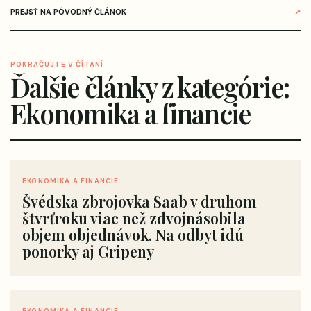
PREJSŤ NA PÔVODNÝ ČLÁNOK
↗
POKRAČUJTE V ČÍTANÍ
Ďalšie články z kategórie:
Ekonomika a financie
EKONOMIKA A FINANCIE
Švédska zbrojovka Saab v druhom
štvrťroku viac než zdvojnásobila
objem objednávok. Na odbyt idú
ponorky aj Gripeny
EKONOMIKA A FINANCIE