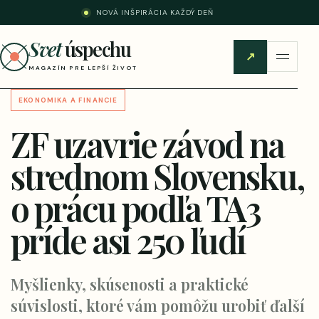
NOVÁ INŠPIRÁCIA KAŽDÝ DEŇ
Svet
úspechu
↗
MAGAZÍN PRE LEPŠÍ ŽIVOT
EKONOMIKA A FINANCIE
ZF uzavrie závod na
strednom Slovensku,
o prácu podľa TA3
príde asi 250 ľudí
Myšlienky, skúsenosti a praktické
súvislosti, ktoré vám pomôžu urobiť ďalší