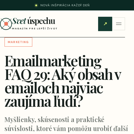
NOVÁ INŠPIRÁCIA KAŽDÝ DEŇ
Svet
úspechu
↗
MAGAZÍN PRE LEPŠÍ ŽIVOT
MARKETING
Emailmarketing
FAQ 29: Aký obsah v
emailoch najviac
zaujíma ľudí?
Myšlienky, skúsenosti a praktické
súvislosti, ktoré vám pomôžu urobiť ďalší