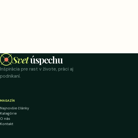
Svet
úspechu
Inšpirácia pre rast v živote, práci aj
podnikaní.
MAGAZÍN
Najnovšie články
Kategórie
O nás
Kontakt