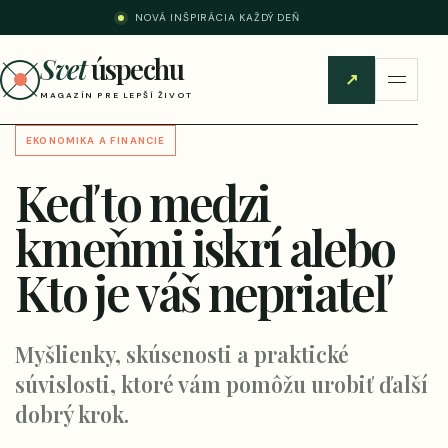
NOVÁ INŠPIRÁCIA KAŽDÝ DEŇ
Svet
úspechu
↗
MAGAZÍN PRE LEPŠÍ ŽIVOT
EKONOMIKA A FINANCIE
Keď to medzi
kmeňmi iskrí alebo
Kto je váš nepriateľ
Myšlienky, skúsenosti a praktické
súvislosti, ktoré vám pomôžu urobiť ďalší
dobrý krok.