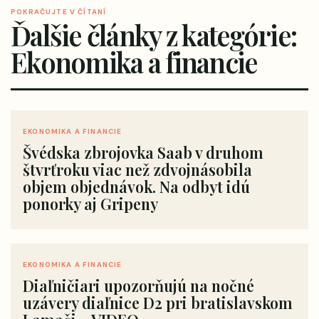
POKRAČUJTE V ČÍTANÍ
Ďalšie články z kategórie:
Ekonomika a financie
EKONOMIKA A FINANCIE
Švédska zbrojovka Saab v druhom
štvrťroku viac než zdvojnásobila
objem objednávok. Na odbyt idú
ponorky aj Gripeny
EKONOMIKA A FINANCIE
Diaľničiari upozorňujú na nočné
uzávery diaľnice D2 pri bratislavskom