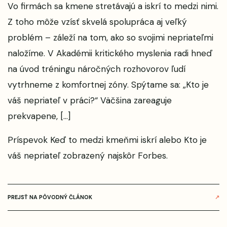
Vo firmách sa kmene stretávajú a iskrí to medzi nimi.
Z toho môže vzísť skvelá spolupráca aj veľký
problém – záleží na tom, ako so svojimi nepriateľmi
naložíme. V Akadémii kritického myslenia radi hneď
na úvod tréningu náročných rozhovorov ľudí
vytrhneme z komfortnej zóny. Spýtame sa: „Kto je
váš nepriateľ v práci?“ Väčšina zareaguje
prekvapene, […]
Príspevok
Keď to medzi kmeňmi iskrí alebo Kto je
váš nepriateľ
zobrazený najskôr
Forbes
.
PREJSŤ NA PÔVODNÝ ČLÁNOK
↗