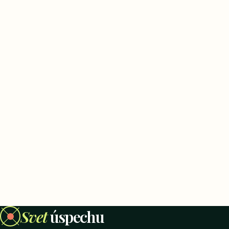
Svet
úspechu