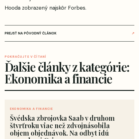
Hooda
zobrazený najskôr
Forbes
.
PREJSŤ NA PÔVODNÝ ČLÁNOK
↗
POKRAČUJTE V ČÍTANÍ
Ďalšie články z kategórie:
Ekonomika a financie
EKONOMIKA A FINANCIE
Švédska zbrojovka Saab v druhom
štvrťroku viac než zdvojnásobila
objem objednávok. Na odbyt idú