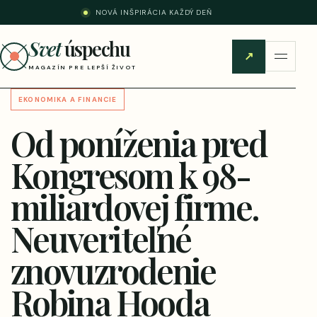
NOVÁ INŠPIRÁCIA KAŽDÝ DEŇ
Svet
úspechu
↗
MAGAZÍN PRE LEPŠÍ ŽIVOT
EKONOMIKA A FINANCIE
Od poníženia pred
Kongresom k 98-
miliardovej firme.
Neuveriteľné
znovuzrodenie
Robina Hooda