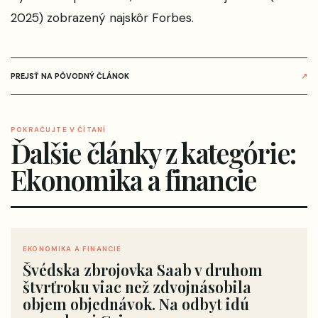
2025)
zobrazený najskôr
Forbes
.
PREJSŤ NA PÔVODNÝ ČLÁNOK
↗
POKRAČUJTE V ČÍTANÍ
Ďalšie články z kategórie:
Ekonomika a financie
EKONOMIKA A FINANCIE
Švédska zbrojovka Saab v druhom
štvrťroku viac než zdvojnásobila
objem objednávok. Na odbyt idú