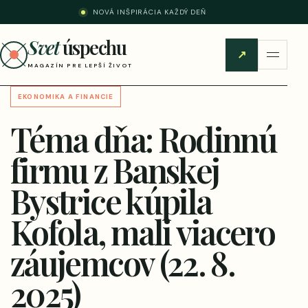
NOVÁ INŠPIRÁCIA KAŽDÝ DEŇ
Svet
úspechu
↗
MAGAZÍN PRE LEPŠÍ ŽIVOT
EKONOMIKA A FINANCIE
Téma dňa: Rodinnú
firmu z Banskej
Bystrice kúpila
Kofola, mali viacero
záujemcov (22. 8.
2025)