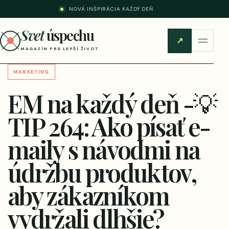
NOVÁ INŠPIRÁCIA KAŽDÝ DEŇ
Svet
úspechu
↗
MAGAZÍN PRE LEPŠÍ ŽIVOT
MARKETING
EM na každý deň -💡
TIP 264: Ako písať e-
maily s návodmi na
údržbu produktov,
aby zákazníkom
vydržali dlhšie?