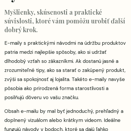
Myšlienky, skúsenosti a praktické
súvislosti, ktoré vám pomôžu urobiť ďalší
dobrý krok.
E-maily s praktickými návodmi na údržbu produktov
patria medzi najlepšie spôsoby, ako si udržať
dlhodobý vzťah so zákazníkmi. Ak dostanú jasné a
zrozumiteľné tipy, ako sa starať o zakúpený produkt,
zvýši sa spokojnosť aj lojalita. Takéto e-maily navyše
pôsobia ako prirodzená forma starostlivosti a
posilňujú dôveru vo vašu značku.
Obsah e-mailu by mal byť jednoduchý, prehľadný a
doplnený vizuálom alebo krátkym videom. Ideálne
fungujú návody v bodoch, ktoré sa dajú ľahko