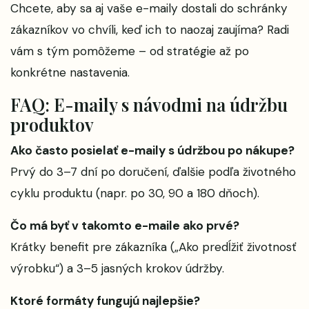
Chcete, aby sa aj vaše e-maily dostali do schránky
zákazníkov vo chvíli, keď ich to naozaj zaujíma? Radi
vám s tým pomôžeme – od stratégie až po
konkrétne nastavenia.
FAQ: E-maily s návodmi na údržbu
produktov
Ako často posielať e-maily s údržbou po nákupe?
Prvý do 3–7 dní po doručení, ďalšie podľa životného
cyklu produktu (napr. po 30, 90 a 180 dňoch).
Čo má byť v takomto e-maile ako prvé?
Krátky benefit pre zákazníka („Ako predĺžiť životnosť
výrobku“) a 3–5 jasných krokov údržby.
Ktoré formáty fungujú najlepšie?