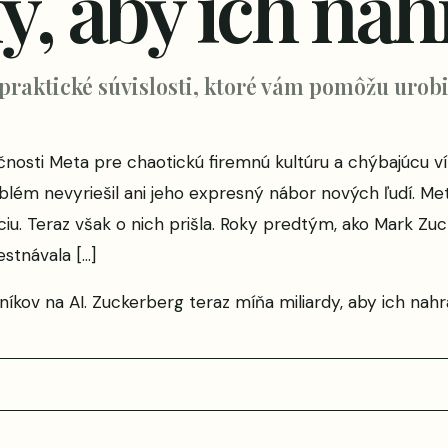
y, aby ich nah
 praktické súvislosti, ktoré vám pomôžu urobi
očnosti Meta pre chaotickú firemnú kultúru a chýbajúcu ví
blém nevyriešil ani jeho expresný nábor nových ľudí. Me
iu. Teraz však o nich prišla. Roky predtým, ako Mark Zuc
stnávala […]
níkov na AI. Zuckerberg teraz míňa miliardy, aby ich nahr