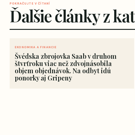
POKRAČUJTE V ČÍTANÍ
Ďalšie články z ka
EKONOMIKA A FINANCIE
Švédska zbrojovka Saab v druhom
štvrťroku viac než zdvojnásobila
objem objednávok. Na odbyt idú
ponorky aj Gripeny