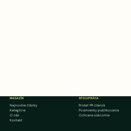
MAGAZÍN
SPOLUPRÁCA
Najnovšie články
Pridať PR článok
Kategórie
Podmienky publikovania
O nás
Ochrana súkromia
Kontakt