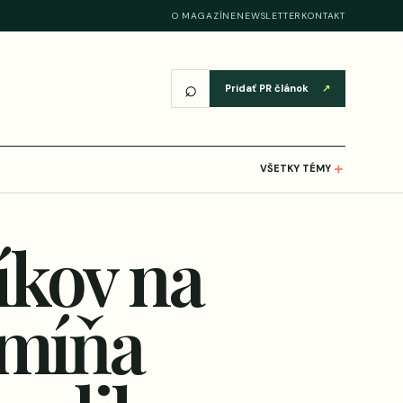
O MAGAZÍNE
NEWSLETTER
KONTAKT
⌕
Pridať PR článok
↗
＋
VŠETKY TÉMY
íkov na
 míňa