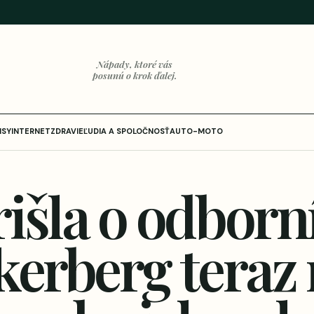
Nápady, ktoré vás
posunú o krok ďalej.
ISY
INTERNET
ZDRAVIE
ĽUDIA A SPOLOČNOSŤ
AUTO-MOTO
išla o odborn
kerberg teraz