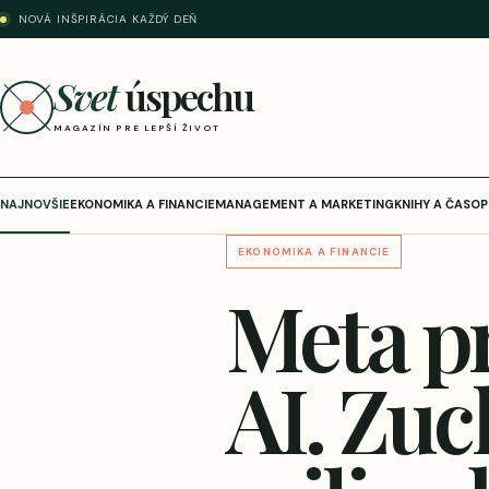
NOVÁ INŠPIRÁCIA KAŽDÝ DEŇ
Svet
úspechu
MAGAZÍN PRE LEPŠÍ ŽIVOT
NAJNOVŠIE
EKONOMIKA A FINANCIE
MANAGEMENT A MARKETING
KNIHY A ČASOP
EKONOMIKA A FINANCIE
Meta pr
AI. Zuc