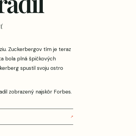
radil
ť
ziu. Zuckerbergov tím je teraz
ta bola plná špičkových
kerberg spustil svoju ostro
adil
zobrazený najskôr
Forbes
.
↗