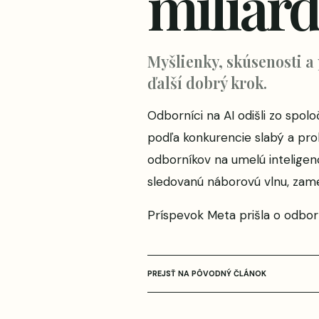
miliard
Myšlienky, skúsenosti a
ďalší dobrý krok.
Odborníci na AI odišli zo spol
podľa konkurencie slabý a pro
odborníkov na umelú inteligenc
sledovanú náborovú vlnu, zame
Príspevok
Meta prišla o odbor
PREJSŤ NA PÔVODNÝ ČLÁNOK