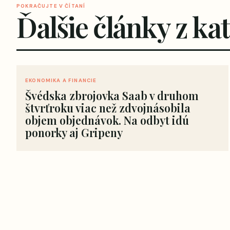
POKRAČUJTE V ČÍTANÍ
Ďalšie články z ka
EKONOMIKA A FINANCIE
Švédska zbrojovka Saab v druhom
štvrťroku viac než zdvojnásobila
objem objednávok. Na odbyt idú
ponorky aj Gripeny