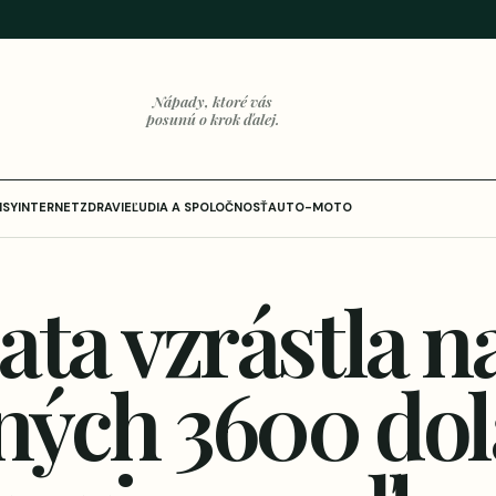
Nápady, ktoré vás
posunú o krok ďalej.
ISY
INTERNET
ZDRAVIE
ĽUDIA A SPOLOČNOSŤ
AUTO-MOTO
ata vzrástla n
ných 3600 dol