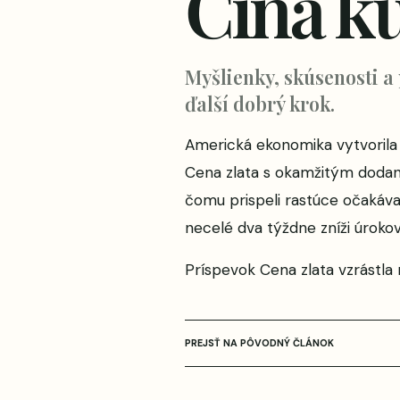
Čína k
Myšlienky, skúsenosti a
ďalší dobrý krok.
Americká ekonomika vytvorila
Cena zlata s okamžitým dodaní
čomu prispeli rastúce očakáv
necelé dva týždne zníži úroko
Príspevok
Cena zlata vzrástla
PREJSŤ NA PÔVODNÝ ČLÁNOK