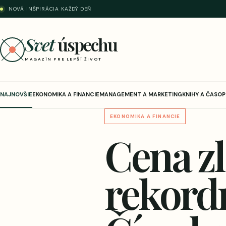
NOVÁ INŠPIRÁCIA KAŽDÝ DEŇ
Svet
úspechu
MAGAZÍN PRE LEPŠÍ ŽIVOT
NAJNOVŠIE
EKONOMIKA A FINANCIE
MANAGEMENT A MARKETING
KNIHY A ČASOP
EKONOMIKA A FINANCIE
Cena zl
rekord