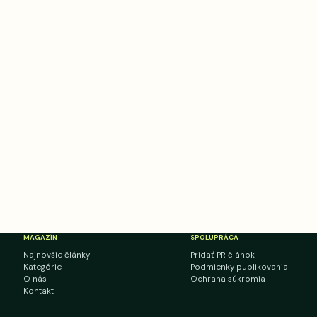
MAGAZÍN
SPOLUPRÁCA
Najnovšie články
Pridať PR článok
Kategórie
Podmienky publikovania
O nás
Ochrana súkromia
Kontakt