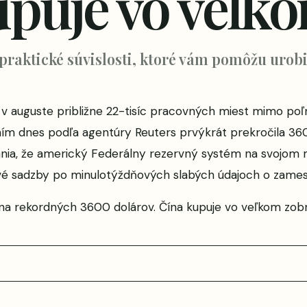
upuje vo veľk
 praktické súvislosti, ktoré vám pomôžu urobi
 v auguste približne 22-tisíc pracovných miest mimo po
m dnes podľa agentúry Reuters prvýkrát prekročila 3600
ania, že americký Federálny rezervný systém na svojom 
vé sadzby po minulotýždňových slabých údajoch o zamest
 na rekordných 3600 dolárov. Čína kupuje vo veľkom
zobr