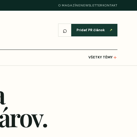
O MAGAZÍNE
NEWSLETTER
KONTAKT
⌕
Pridať PR článok
↗
＋
VŠETKY TÉMY
a
árov.