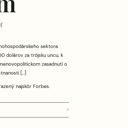
om
ť
ľnohospodárskeho sektora.
 dolárov za trójsku uncu, k
menovopolitickom zasadnutí o
nanosti […]
azený najskôr
Forbes
.
↗