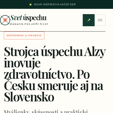
NOVÁ INŠPIRÁCIA KAŽDÝ DEŇ
Svet
úspechu
↗
MAGAZÍN PRE LEPŠÍ ŽIVOT
EKONOMIKA A FINANCIE
Strojca úspechu Alzy
inovuje
zdravotníctvo. Po
Česku smeruje aj na
Slovensko
Myšlienky, skúsenosti a praktické