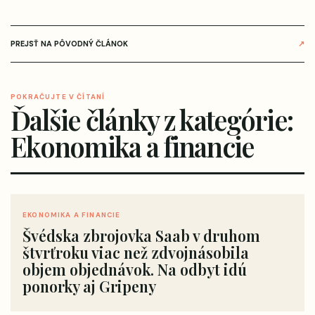
PREJSŤ NA PÔVODNÝ ČLÁNOK
↗
POKRAČUJTE V ČÍTANÍ
Ďalšie články z kategórie:
Ekonomika a financie
EKONOMIKA A FINANCIE
Švédska zbrojovka Saab v druhom
štvrťroku viac než zdvojnásobila
objem objednávok. Na odbyt idú
ponorky aj Gripeny