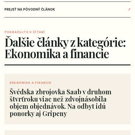
PREJSŤ NA PÔVODNÝ ČLÁNOK
↗
POKRAČUJTE V ČÍTANÍ
Ďalšie články z kategórie:
Ekonomika a financie
EKONOMIKA A FINANCIE
Švédska zbrojovka Saab v druhom
štvrťroku viac než zdvojnásobila
objem objednávok. Na odbyt idú
ponorky aj Gripeny