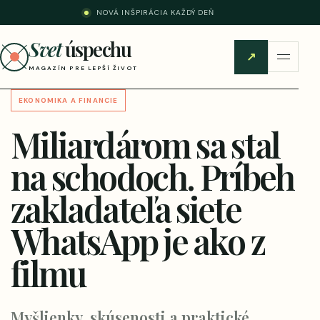
NOVÁ INŠPIRÁCIA KAŽDÝ DEŇ
Svet
úspechu
↗
MAGAZÍN PRE LEPŠÍ ŽIVOT
EKONOMIKA A FINANCIE
Miliardárom sa stal
na schodoch. Príbeh
zakladateľa siete
WhatsApp je ako z
filmu
Myšlienky, skúsenosti a praktické