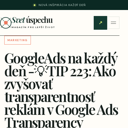
NOVÁ INŠPIRÁCIA KAŽDÝ DEŇ
Svet
úspechu
↗
MAGAZÍN PRE LEPŠÍ ŽIVOT
MARKETING
GoogleAds na každý
deň -💡TIP 223: Ako
zvyšovať
transparentnosť
reklám v Google Ads
Transparency