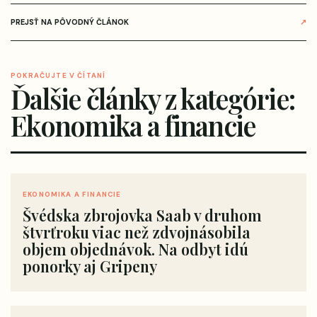
PREJSŤ NA PÔVODNÝ ČLÁNOK
↗
POKRAČUJTE V ČÍTANÍ
Ďalšie články z kategórie:
Ekonomika a financie
EKONOMIKA A FINANCIE
Švédska zbrojovka Saab v druhom
štvrťroku viac než zdvojnásobila
objem objednávok. Na odbyt idú
ponorky aj Gripeny