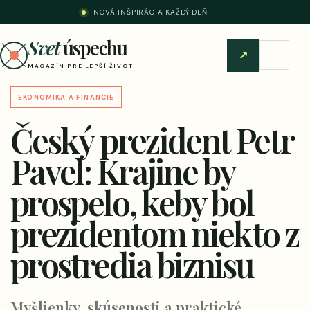
NOVÁ INŠPIRÁCIA KAŽDÝ DEŇ
Svet
úspechu
↗
MAGAZÍN PRE LEPŠÍ ŽIVOT
EKONOMIKA A FINANCIE
Český prezident Petr
Pavel: Krajine by
prospelo, keby bol
prezidentom niekto z
prostredia biznisu
Myšlienky, skúsenosti a praktické