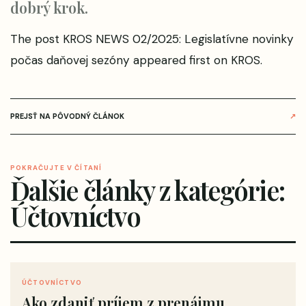
dobrý krok.
The post
KROS NEWS 02/2025: Legislatívne novinky
počas daňovej sezóny
appeared first on
KROS
.
PREJSŤ NA PÔVODNÝ ČLÁNOK
↗
POKRAČUJTE V ČÍTANÍ
Ďalšie články z kategórie:
Účtovníctvo
ÚČTOVNÍCTVO
Ako zdaniť príjem z prenájmu