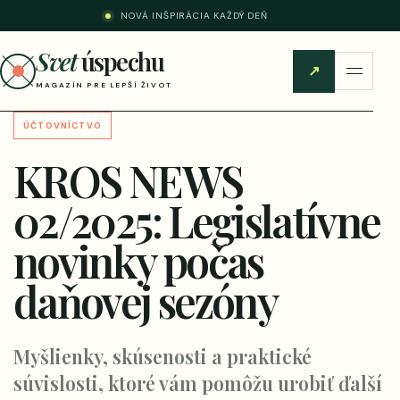
NOVÁ INŠPIRÁCIA KAŽDÝ DEŇ
Svet
úspechu
↗
MAGAZÍN PRE LEPŠÍ ŽIVOT
ÚČTOVNÍCTVO
KROS NEWS
02/2025: Legislatívne
novinky počas
daňovej sezóny
Myšlienky, skúsenosti a praktické
súvislosti, ktoré vám pomôžu urobiť ďalší