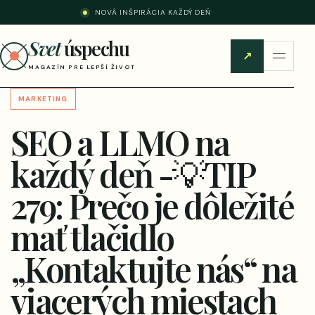
NOVÁ INŠPIRÁCIA KAŽDÝ DEŇ
Svet
úspechu
↗
MAGAZÍN PRE LEPŠÍ ŽIVOT
MARKETING
SEO a LLMO na
každý deň -💡TIP
279: Prečo je dôležité
mať tlačidlo
„Kontaktujte nás“ na
viacerých miestach