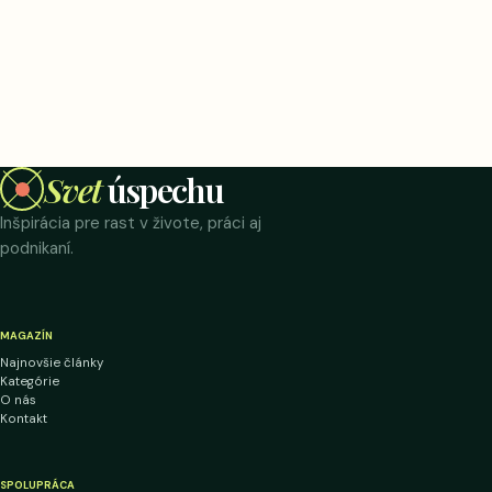
Svet
úspechu
Inšpirácia pre rast v živote, práci aj
podnikaní.
MAGAZÍN
Najnovšie články
Kategórie
O nás
Kontakt
SPOLUPRÁCA