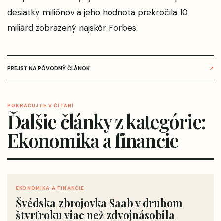
desiatky miliónov a jeho hodnota prekročila 10
miliárd
zobrazený najskôr
Forbes
.
PREJSŤ NA PÔVODNÝ ČLÁNOK
↗
POKRAČUJTE V ČÍTANÍ
Ďalšie články z kategórie:
Ekonomika a financie
EKONOMIKA A FINANCIE
Švédska zbrojovka Saab v druhom
štvrťroku viac než zdvojnásobila