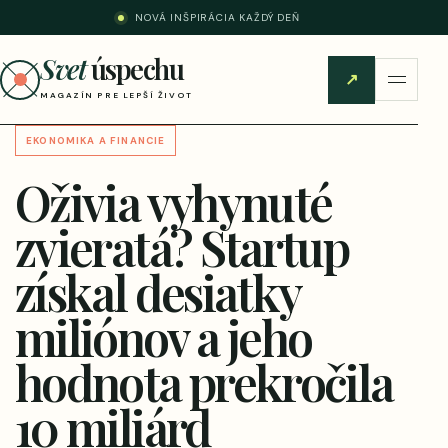
NOVÁ INŠPIRÁCIA KAŽDÝ DEŇ
Svet
úspechu
↗
MAGAZÍN PRE LEPŠÍ ŽIVOT
EKONOMIKA A FINANCIE
Oživia vyhynuté
zvieratá? Startup
získal desiatky
miliónov a jeho
hodnota prekročila
10 miliárd