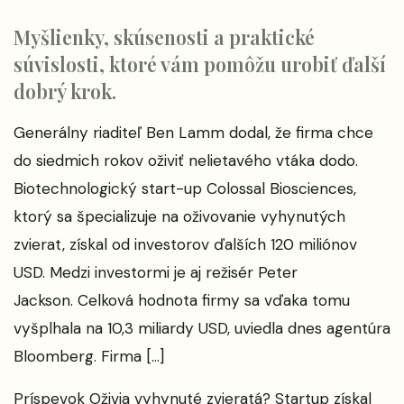
Myšlienky, skúsenosti a praktické
súvislosti, ktoré vám pomôžu urobiť ďalší
dobrý krok.
Generálny riaditeľ Ben Lamm dodal, že firma chce
do siedmich rokov oživiť nelietavého vtáka dodo.
Biotechnologický start-up Colossal Biosciences,
ktorý sa špecializuje na oživovanie vyhynutých
zvierat, získal od investorov ďalších 120 miliónov
USD. Medzi investormi je aj režisér Peter
Jackson. Celková hodnota firmy sa vďaka tomu
vyšplhala na 10,3 miliardy USD, uviedla dnes agentúra
Bloomberg. Firma […]
Príspevok
Oživia vyhynuté zvieratá? Startup získal