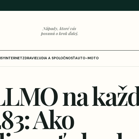
Nápady, ktoré vás
posunú o krok ďalej.
ISY
INTERNET
ZDRAVIE
ĽUDIA A SPOLOČNOSŤ
AUTO-MOTO
LLMO na každ
83: Ako