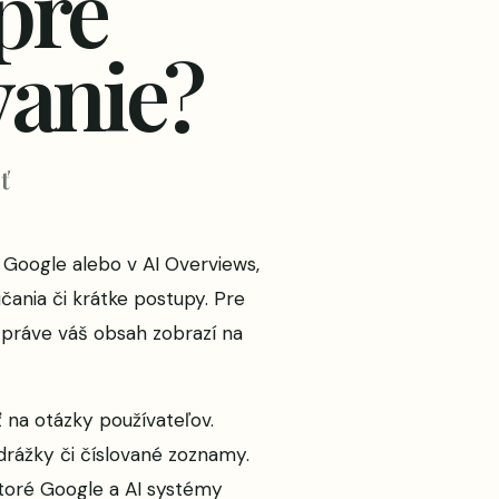
pre
vanie?
ť
 Google alebo v AI Overviews,
čania či krátke postupy. Pre
 práve váš obsah zobrazí na
 na otázky používateľov.
drážky či číslované zoznamy.
ktoré Google a AI systémy