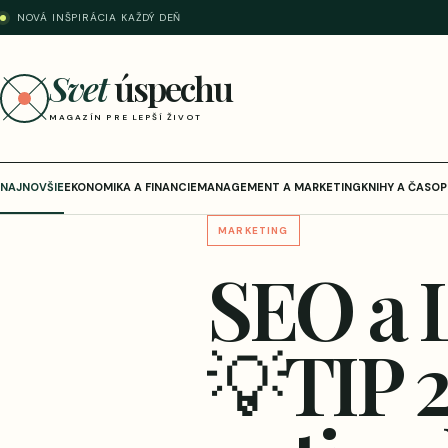
NOVÁ INŠPIRÁCIA KAŽDÝ DEŇ
Svet
úspechu
MAGAZÍN PRE LEPŠÍ ŽIVOT
NAJNOVŠIE
EKONOMIKA A FINANCIE
MANAGEMENT A MARKETING
KNIHY A ČASOP
MARKETING
SEO a 
💡TIP 2