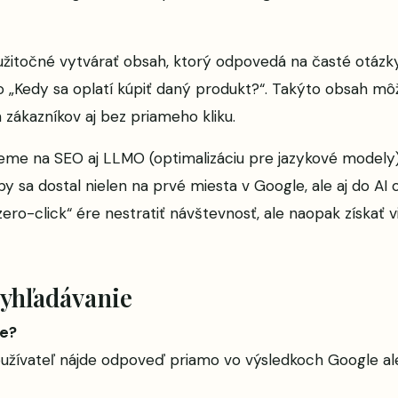
itočné vytvárať obsah, ktorý odpovedá na časté otázky
o „Kedy sa oplatí kúpiť daný produkt?“. Takýto obsah m
 zákazníkov aj bez priameho kliku.
ujeme na SEO aj LLMO (optimalizáciu pre jazykové mode
by sa dostal nielen na prvé miesta v Google, ale aj do A
ro-click“ ére nestratiť návštevnosť, ale naopak získať vi
vyhľadávanie
ie?
oužívateľ nájde odpoveď priamo vo výsledkoch Google al