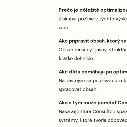
Prečo je dôležité optimalizo
Získanie pozície v týchto výsl
web.
Ako pripraviť obsah, ktorý s
Obsah musí byť jasný, štruktú
krátke definície.
Aké dáta pomáhajú pri optima
Najčastejšie sa používajú štr
spracovať obsah.
Ako s tým môže pomôcť Con
Naša agentúra Consultee spája
systémy, ktoré tvoria odpoved