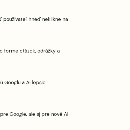
eď používateľ hneď neklikne na
vo forme otázok, odrážky a
ú Googlu a AI lepšie
re Google, ale aj pre nové AI