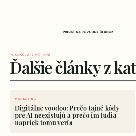
PREJSŤ NA PÔVODNÝ ČLÁNOK
POKRAČUJTE V ČÍTANÍ
Ďalšie články z ka
MARKETING
Digitálne voodoo: Prečo tajné kódy
pre AI neexistujú a prečo im ľudia
napriek tomu veria