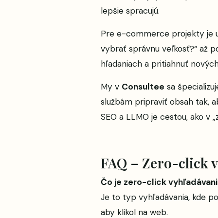
lepšie spracujú.
Pre e-commerce projekty je už
vybrať správnu veľkosť?“ až p
hľadaniach a pritiahnuť nových
My v
Consultee
sa špecializ
službám pripraviť obsah tak, a
SEO a LLMO je cestou, ako v „ze
FAQ – Zero-click 
Čo je zero-click vyhľadávan
Je to typ vyhľadávania, kde p
aby klikol na web.