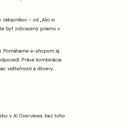
 zákazníkov – od „Ako si
ôže byť zobrazený priamo v
ly). Pomáhame e-shopom aj
I odpovedí. Práve kombinácia
ac viditeľnosti a dôvery.
ebo v AI Overviews, bez toho