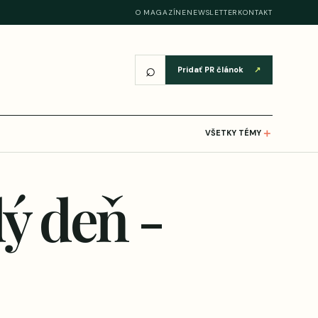
O MAGAZÍNE
NEWSLETTER
KONTAKT
⌕
Pridať PR článok
↗
＋
VŠETKY TÉMY
ý deň -