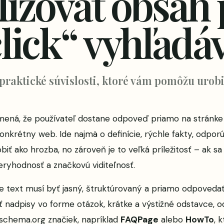
izovať obsah 
lick“ vyhľadá
 praktické súvislosti, ktoré vám pomôžu urobi
mená, že používateľ dostane odpoveď priamo na stránke
onkrétny web. Ide najmä o definície, rýchle fakty, odporú
ť ako hrozba, no zároveň je to veľká príležitosť – ak sa
eryhodnosť a značkovú viditeľnosť.
že text musí byť jasný, štruktúrovaný a priamo odpovedať
 nadpisy vo forme otázok, krátke a výstižné odstavce, o
e schema.org značiek, napríklad
FAQPage
alebo
HowTo
, 