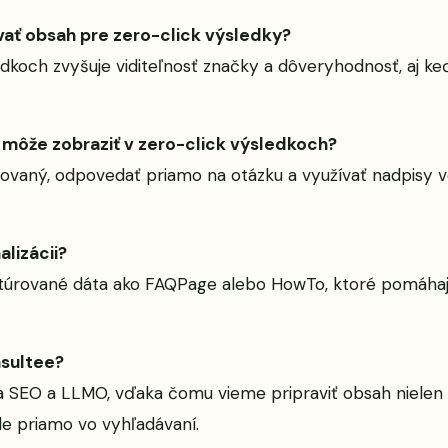
vať obsah pre zero-click výsledky?
edkoch zvyšuje viditeľnosť značky a dôveryhodnosť, aj k
a môže zobraziť v zero-click výsledkoch?
rovaný, odpovedať priamo na otázku a využívať nadpisy 
lizácii?
uktúrované dáta ako FAQPage alebo HowTo, ktoré pomáhaj
sultee?
 SEO a LLMO, vďaka čomu vieme pripraviť obsah nielen p
e priamo vo vyhľadávaní.