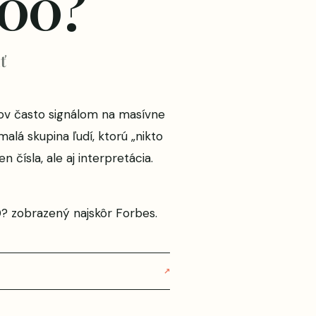
500?
ť
rov často signálom na masívne
lá skupina ľudí, ktorú „nikto
 čísla, ale aj interpretácia.
0?
zobrazený najskôr
Forbes
.
↗