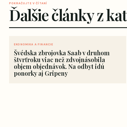
POKRAČUJTE V ČÍTANÍ
Ďalšie články z ka
EKONOMIKA A FINANCIE
Švédska zbrojovka Saab v druhom
štvrťroku viac než zdvojnásobila
objem objednávok. Na odbyt idú
ponorky aj Gripeny