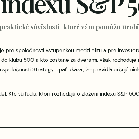
í indexu S&P 
 praktické súvislosti, ktoré vám pomôžu urobi
e pre spoločnosti vstupenkou medzi elitu a pre investo
do klubu 500 a kto zostane za dverami, však rozhoduje ma
spoločnosti Strategy opäť ukázal, že pravidlá určujú nielen
del. Kto sú ľudia, ktorí rozhodujú o zložení indexu S&P 50