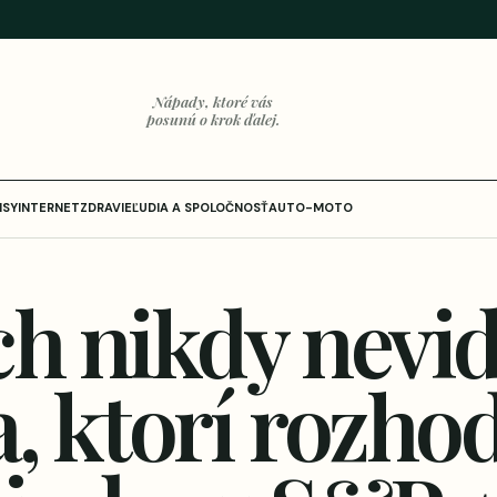
Nápady, ktoré vás
posunú o krok ďalej.
ISY
INTERNET
ZDRAVIE
ĽUDIA A SPOLOČNOSŤ
AUTO-MOTO
ch nikdy nevid
a, ktorí rozho