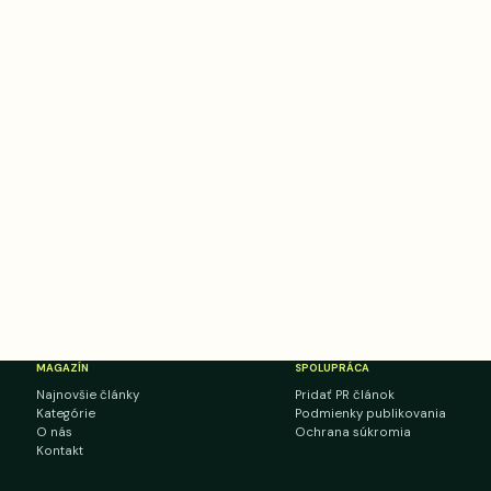
MAGAZÍN
SPOLUPRÁCA
Najnovšie články
Pridať PR článok
Kategórie
Podmienky publikovania
O nás
Ochrana súkromia
Kontakt