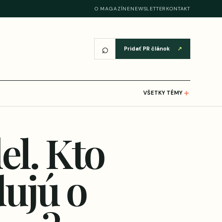
O MAGAZÍNE
NEWSLETTER
KONTAKT
⌕
Pridať PR článok
↗
＋
VŠETKY TÉMY
el. Kto
dujú o