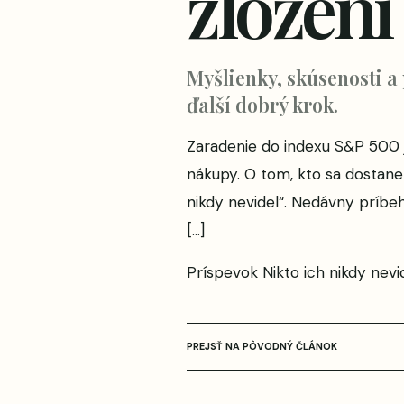
zložen
Myšlienky, skúsenosti a
ďalší dobrý krok.
Zaradenie do indexu S&P 500 j
nákupy. O tom, kto sa dostane 
nikdy nevidel“. Nedávny príbeh 
[…]
Príspevok
Nikto ich nikdy nevi
PREJSŤ NA PÔVODNÝ ČLÁNOK