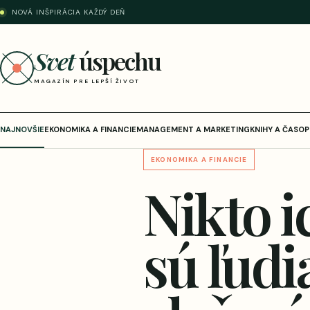
NOVÁ INŠPIRÁCIA KAŽDÝ DEŇ
Svet
úspechu
MAGAZÍN PRE LEPŠÍ ŽIVOT
NAJNOVŠIE
EKONOMIKA A FINANCIE
MANAGEMENT A MARKETING
KNIHY A ČASOP
EKONOMIKA A FINANCIE
Nikto i
sú ľudi