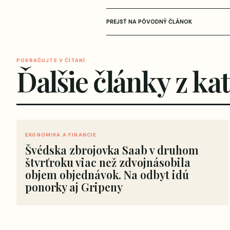
PREJSŤ NA PÔVODNÝ ČLÁNOK
POKRAČUJTE V ČÍTANÍ
Ďalšie články z ka
EKONOMIKA A FINANCIE
Švédska zbrojovka Saab v druhom
štvrťroku viac než zdvojnásobila
objem objednávok. Na odbyt idú
ponorky aj Gripeny