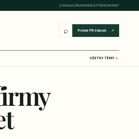
O MAGAZÍNE
NEWSLETTER
KONTAKT
⌕
Pridať PR článok
↗
＋
VŠETKY TÉMY
firmy
et