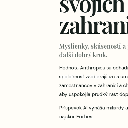
svojic
zahrani
Myšlienky, skúsenosti a
ďalší dobrý krok.
Hodnota Anthropicu sa odhaduj
spoločnosť zaoberajúca sa umel
zamestnancov v zahraničí a chc
aby uspokojila prudký rast do
Príspevok
AI vynáša miliardy 
najskôr
Forbes
.