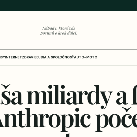
Nápady, ktoré vás
posunú o krok ďalej.
ISY
INTERNET
ZDRAVIE
ĽUDIA A SPOLOČNOSŤ
AUTO-MOTO
ša miliardy a 
Anthropic poč