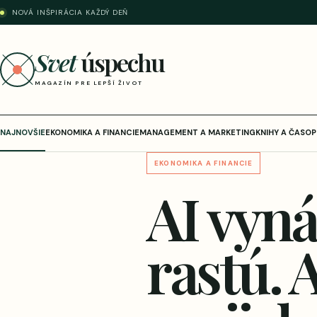
NOVÁ INŠPIRÁCIA KAŽDÝ DEŇ
Svet
úspechu
MAGAZÍN PRE LEPŠÍ ŽIVOT
NAJNOVŠIE
EKONOMIKA A FINANCIE
MANAGEMENT A MARKETING
KNIHY A ČASOP
EKONOMIKA A FINANCIE
AI vyná
rastú. 