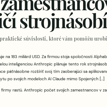
h zamestnanco
čí strojnásobí
 praktické súvislosti, ktoré vám pomôžu urobi
e na 183 miliárd USD. Za firmou stoja spoločnosti Alph
ou inteligenciou Anthropic plánuje tento rok strojnásob
e päťnásobne rozšíriť svoj tím zaoberajúci sa aplikovano
pytu po svojich modeloch AI Claude mimo Spojených […]
a firmy rastú. Anthropic počet svojich zamestnancov v za