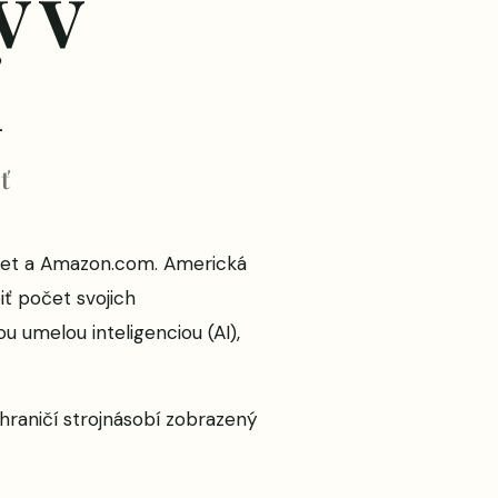
v v
ť
abet a Amazon.com. Americká
iť počet svojich
u umelou inteligenciou (AI),
hraničí strojnásobí
zobrazený