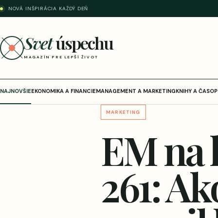
NOVÁ INŠPIRÁCIA KAŽDÝ DEŇ
Svet
úspechu
MAGAZÍN PRE LEPŠÍ ŽIVOT
NAJNOVŠIE
EKONOMIKA A FINANCIE
MANAGEMENT A MARKETING
KNIHY A ČASOP
MARKETING
EM na 
261: Ak