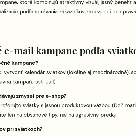
ampane, ktoré kombinujú atraktívny vizuál, jasný benefi
alizácie podľa správania zákazníkov zabezpečí, že správ
 e-mail kampane podľa sviatk
atočné kampane?
vytvoriť kalendár sviatkov (lokálne aj medzinárodné), sch
avná kampaň, last-call).
 dávajú zmysel pre e-shop?
 preferujte sviatky s jasnou produktovou väzbou (Deň matie
te len na obsahové tipy, nie na agresívny predaj.
v pri sviatkoch?