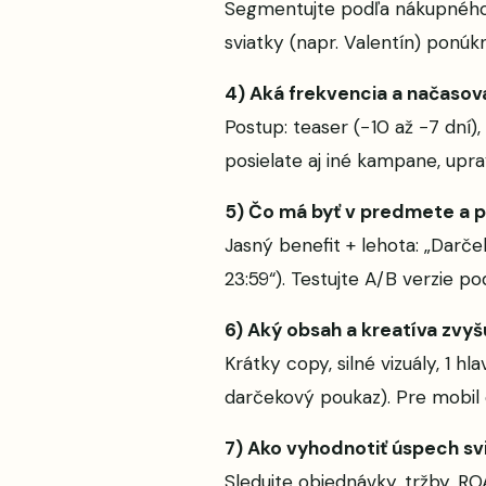
Segmentujte podľa nákupného sp
sviatky (napr. Valentín) ponúk
4) Aká frekvencia a načasova
Postup: teaser (−10 až −7 dní), 
posielate aj iné kampane, upra
5) Čo má byť v predmete a 
Jasný benefit + lehota: „Darč
23:59“). Testujte A/B verzie p
6) Aký obsah a kreatíva zvyš
Krátky copy, silné vizuály, 1 h
darčekový poukaz). Pre mobil op
7) Ako vyhodnotiť úspech s
Sledujte objednávky, tržby, R