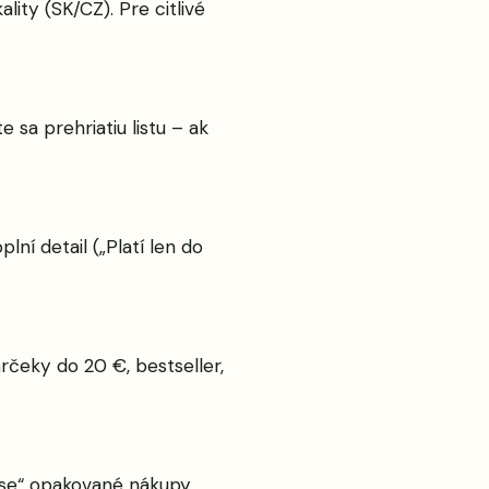
ity (SK/CZ). Pre citlivé
e sa prehriatiu listu – ak
í detail („Platí len do
arčeky do 20 €, bestseller,
ase“ opakované nákupy.