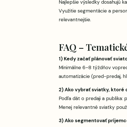
Najlepšie výsledky dosahujú k
Využitie segmentácie a person
relevantnejšie.
FAQ – Tematické
1) Kedy začať plánovať svi
Minimálne 6–8 týždňov vopred: 
automatizácie (pred-predaj, hl
2) Ako vybrať sviatky, ktoré
Podľa dát o predaji a publika:
Menej relevantné sviatky použi
3) Ako segmentovať príjemco