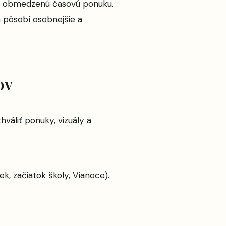
t a obmedzenú časovú ponuku.
a pôsobí osobnejšie a
ov
váliť ponuky, vizuály a
k, začiatok školy, Vianoce).