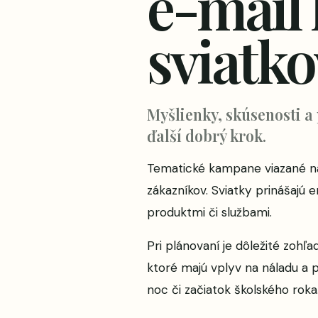
e-mail
sviatko
Myšlienky, skúsenosti a
ďalší dobrý krok.
Tematické kampane viazané na 
zákazníkov. Sviatky prinášajú
produktmi či službami.
Pri plánovaní je dôležité zohľa
ktoré majú vplyv na náladu a 
noc či začiatok školského roka