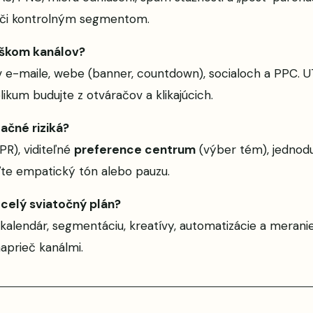
oči kontrolným segmentom.
vyškom kanálov?
 v e-maile, webe (banner, countdown), socialoch a PPC.
ikum budujte z otváračov a klikajúcich.
ačné riziká?
PR), viditeľné
preference centrum
(výber tém), jednoduc
ľte empatický tón alebo pauzu.
 celý sviatočný plán?
alendár, segmentáciu, kreatívy, automatizácie a meranie 
aprieč kanálmi.