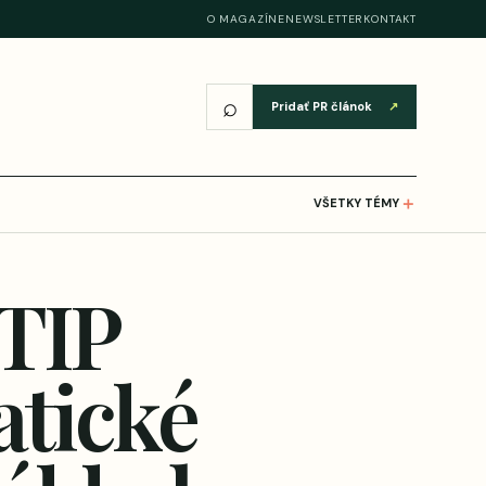
O MAGAZÍNE
NEWSLETTER
KONTAKT
⌕
Pridať PR článok
↗
＋
VŠETKY TÉMY
TIP
atické