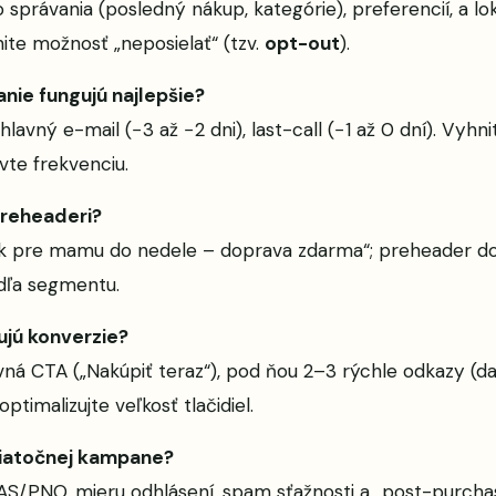
rávania (posledný nákup, kategórie), preferencií, a lokal
nite možnosť „neposielať“ (tzv.
opt-out
).
nie fungujú najlepšie?
hlavný e-mail (−3 až −2 dni), last-call (−1 až 0 dní). Vyhnit
vte frekvenciu.
preheaderi?
ek pre mamu do nedele – doprava zdarma“; preheader dopln
odľa segmentu.
ujú konverzie?
lavná CTA („Nakúpiť teraz“), pod ňou 2–3 rýchle odkazy (d
timalizujte veľkosť tlačidiel.
viatočnej kampane?
OAS/PNO, mieru odhlásení, spam sťažnosti a „post-purch