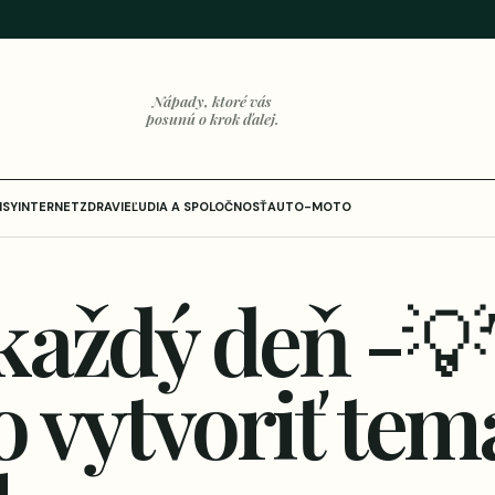
Nápady, ktoré vás
posunú o krok ďalej.
ISY
INTERNET
ZDRAVIE
ĽUDIA A SPOLOČNOSŤ
AUTO-MOTO
každý deň -💡
o vytvoriť tem