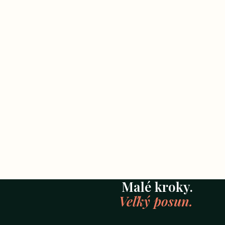
Malé kroky.
Veľký posun.