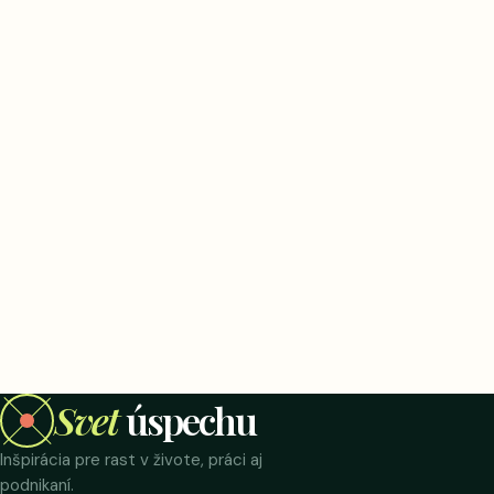
Svet
úspechu
Inšpirácia pre rast v živote, práci aj
podnikaní.