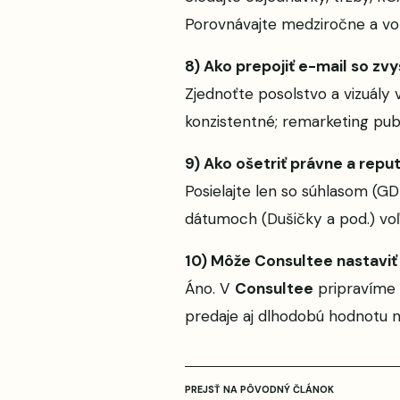
Porovnávajte medziročne a v
8) Ako prepojiť e-mail so z
Zjednoťte posolstvo a vizuály
konzistentné; remarketing publ
9) Ako ošetriť právne a reput
Posielajte len so súhlasom (GD
dátumoch (Dušičky a pod.) vo
10) Môže Consultee nastaviť
Áno. V
Consultee
pripravíme k
predaje aj dlhodobú hodnotu n
PREJSŤ NA PÔVODNÝ ČLÁNOK