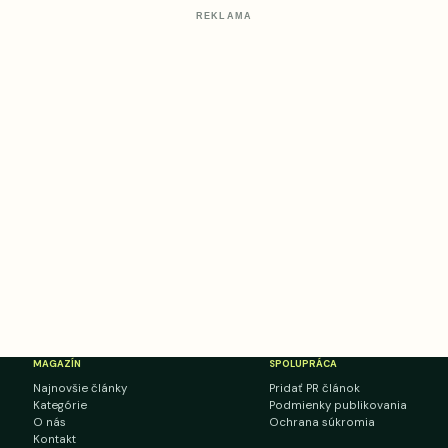
REKLAMA
MAGAZÍN
SPOLUPRÁCA
Najnovšie články
Pridať PR článok
Kategórie
Podmienky publikovania
O nás
Ochrana súkromia
Kontakt