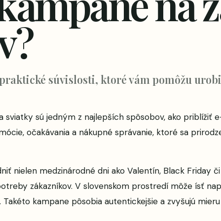
 kampane na z
v?
 praktické súvislosti, ktoré vám pomôžu urobi
sviatky sú jedným z najlepších spôsobov, ako priblížiť 
 emócie, očakávania a nákupné správanie, ktoré sa prirod
dniť nielen medzinárodné dni ako Valentín, Black Friday či 
potreby zákazníkov. V slovenskom prostredí môže ísť nap
. Takéto kampane pôsobia autentickejšie a zvyšujú mieru 