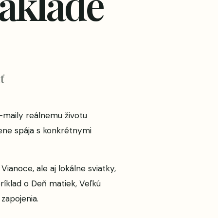
áklade
ť
e-maily reálnemu životu
zene spája s konkrétnymi
Vianoce, ale aj lokálne sviatky,
ríklad o Deň matiek, Veľkú
zapojenia.