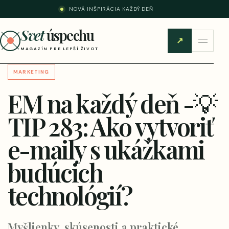
NOVÁ INŠPIRÁCIA KAŽDÝ DEŇ
Svet
úspechu
↗
MAGAZÍN PRE LEPŠÍ ŽIVOT
MARKETING
EM na každý deň -💡
TIP 283: Ako vytvoriť
e-maily s ukážkami
budúcich
technológií?
Myšlienky, skúsenosti a praktické