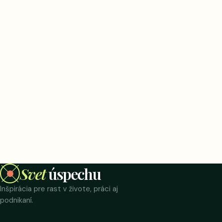
Svet
úspechu
Inšpirácia pre rast v živote, práci aj
podnikaní.