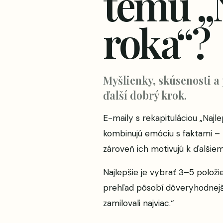
tému „N
roka“?
Myšlienky, skúsenosti a
ďalší dobrý krok.
E-maily s rekapituláciou „Najl
kombinujú emóciu s faktami – 
zároveň ich motivujú k ďalšie
Najlepšie je vybrať 3–5 položie
prehľad pôsobí dôveryhodnejšie
zamilovali najviac.“