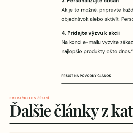
3. Personalizujte obsah
Ak je to možné, pripravte každ
objednávok alebo aktivít. Perso
4. Pridajte výzvu k akcii
Na konci e-mailu vyzvite zákazn
najlepšie produkty ešte dnes.“
PREJSŤ NA PÔVODNÝ ČLÁNOK
POKRAČUJTE V ČÍTANÍ
Ďalšie články z ka