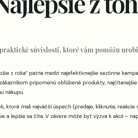
ajlepšie z toh
 praktické súvislosti, ktoré vám pomôžu urobi
epšie z roka“ patria medzi najefektívnejšie sezónne kampa
zákazníkom pripomenú obľúbené produkty, najčítanejšie 
mu nákupu.
k, ktoré mali najväčší úspech (predaje, kliknutia, reakcie 
 a lepšie sa číta. V závere môže byť výzva k akcii – naprí