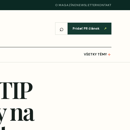
O MAGAZÍNE
NEWSLETTER
KONTAKT
⌕
Pridať PR článok
↗
＋
VŠETKY TÉMY
TIP
y na