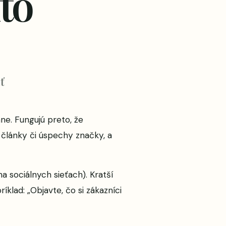
to
ť
ne. Fungujú preto, že
články či úspechy značky, a
na sociálnych sieťach). Kratší
klad: „Objavte, čo si zákazníci