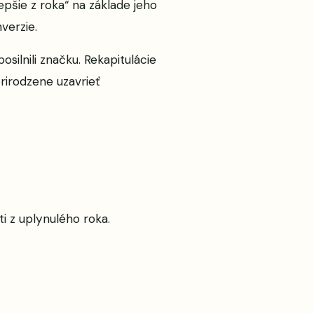
epšie z roka“ na základe jeho
verzie.
silnili značku. Rekapitulácie
prirodzene uzavrieť
i z uplynulého roka.