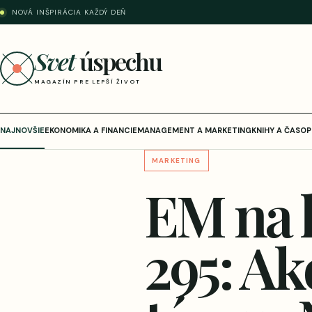
NOVÁ INŠPIRÁCIA KAŽDÝ DEŇ
Svet
úspechu
MAGAZÍN PRE LEPŠÍ ŽIVOT
NAJNOVŠIE
EKONOMIKA A FINANCIE
MANAGEMENT A MARKETING
KNIHY A ČASOP
MARKETING
EM na 
295: Ak