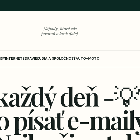
Nápady, ktoré vás
posunú o krok ďalej.
ISY
INTERNET
ZDRAVIE
ĽUDIA A SPOLOČNOSŤ
AUTO-MOTO
každý deň -💡
o písať e-mail