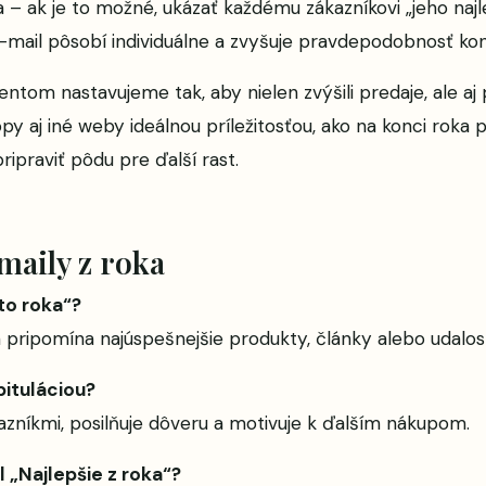
a – ak je to možné, ukázať každému zákazníkovi „jeho najl
e-mail pôsobí individuálne a zvyšuje pravdepodobnosť kon
tom nastavujeme tak, aby nielen zvýšili predaje, ale aj po
opy aj iné weby ideálnou príležitosťou, ako na konci roka 
ipraviť pôdu pre ďalší rast.
maily z roka
hto roka“?
 pripomína najúspešnejšie produkty, články alebo udalost
pituláciou?
zníkmi, posilňuje dôveru a motivuje k ďalším nákupom.
 „Najlepšie z roka“?