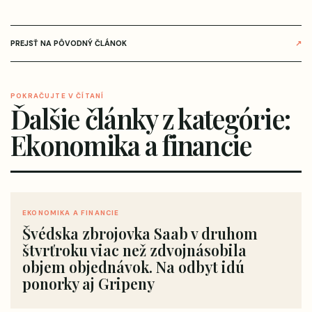
PREJSŤ NA PÔVODNÝ ČLÁNOK
↗
POKRAČUJTE V ČÍTANÍ
Ďalšie články z kategórie:
Ekonomika a financie
EKONOMIKA A FINANCIE
Švédska zbrojovka Saab v druhom
štvrťroku viac než zdvojnásobila
objem objednávok. Na odbyt idú
ponorky aj Gripeny