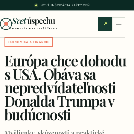
NOVÁ INŠPIRÁCIA KAŽDÝ DEŇ
Svet
úspechu
↗
MAGAZÍN PRE LEPŠÍ ŽIVOT
EKONOMIKA A FINANCIE
Európa chce dohodu
s USA. Obáva sa
nepredvídateľnosti
Donalda Trumpa v
budúcnosti
Myšlienky, skúsenosti a praktické