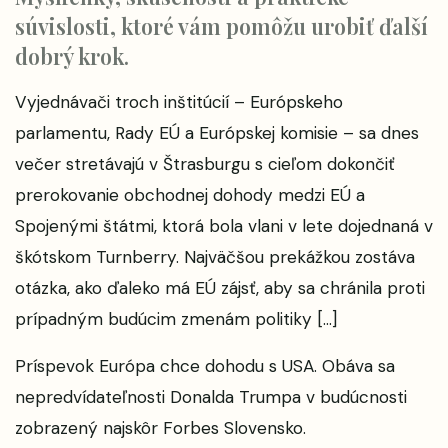
súvislosti, ktoré vám pomôžu urobiť ďalší
dobrý krok.
Vyjednávači troch inštitúcií – Európskeho
parlamentu, Rady EÚ a Európskej komisie – sa dnes
večer stretávajú v Štrasburgu s cieľom dokončiť
prerokovanie obchodnej dohody medzi EÚ a
Spojenými štátmi, ktorá bola vlani v lete dojednaná v
škótskom Turnberry. Najväčšou prekážkou zostáva
otázka, ako ďaleko má EÚ zájsť, aby sa chránila proti
prípadným budúcim zmenám politiky […]
Príspevok
Európa chce dohodu s USA. Obáva sa
nepredvídateľnosti Donalda Trumpa v budúcnosti
zobrazený najskôr
Forbes Slovensko
.