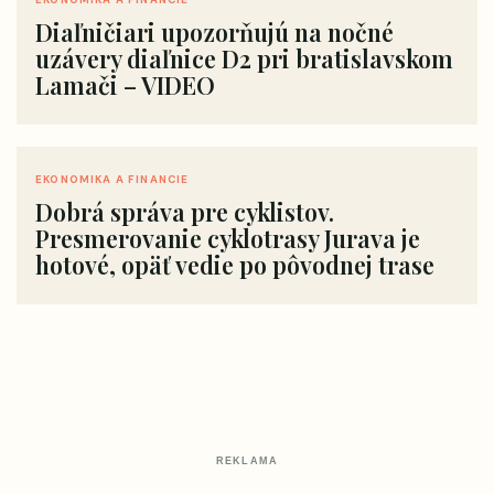
Diaľničiari upozorňujú na nočné
uzávery diaľnice D2 pri bratislavskom
Lamači – VIDEO
EKONOMIKA A FINANCIE
Dobrá správa pre cyklistov.
Presmerovanie cyklotrasy Jurava je
hotové, opäť vedie po pôvodnej trase
REKLAMA