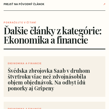
PREJSŤ NA PÔVODNÝ ČLÁNOK
↗
POKRAČUJTE V ČÍTANÍ
Ďalšie články z kategórie:
Ekonomika a financie
EKONOMIKA A FINANCIE
Švédska zbrojovka Saab v druhom
štvrťroku viac než zdvojnásobila
objem objednávok. Na odbyt idú
ponorky aj Gripeny
EKONOMIKA A FINANCIE