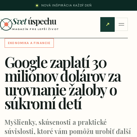
NOVÁ INŠPIRÁCIA KAŽDÝ DEŇ
Svet
úspechu
↗
MAGAZÍN PRE LEPŠÍ ŽIVOT
EKONOMIKA A FINANCIE
Google zaplatí 30
miliónov dolárov za
urovnanie žaloby o
súkromí detí
Myšlienky, skúsenosti a praktické
súvislosti, ktoré vám pomôžu urobiť ďalší