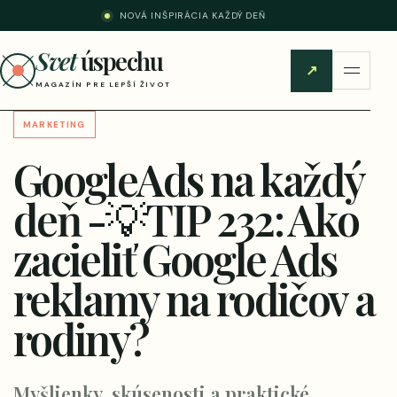
NOVÁ INŠPIRÁCIA KAŽDÝ DEŇ
Svet
úspechu
↗
MAGAZÍN PRE LEPŠÍ ŽIVOT
MARKETING
GoogleAds na každý
deň -💡TIP 232: Ako
zacieliť Google Ads
reklamy na rodičov a
rodiny?
Myšlienky, skúsenosti a praktické