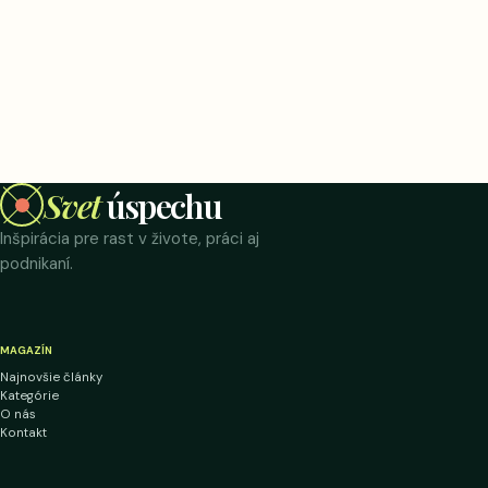
Svet
úspechu
Inšpirácia pre rast v živote, práci aj
podnikaní.
MAGAZÍN
Najnovšie články
Kategórie
O nás
Kontakt