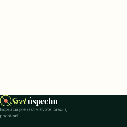
Svet
úspechu
Inšpirácia pre rast v živote, práci aj
podnikaní.