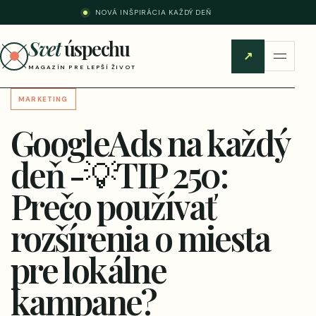
NOVÁ INŠPIRÁCIA KAŽDÝ DEŇ
Svet
úspechu
↗
MAGAZÍN PRE LEPŠÍ ŽIVOT
MARKETING
GoogleAds na každý
deň -💡TIP 250:
Prečo používať
rozšírenia o miesta
pre lokálne
kampane?